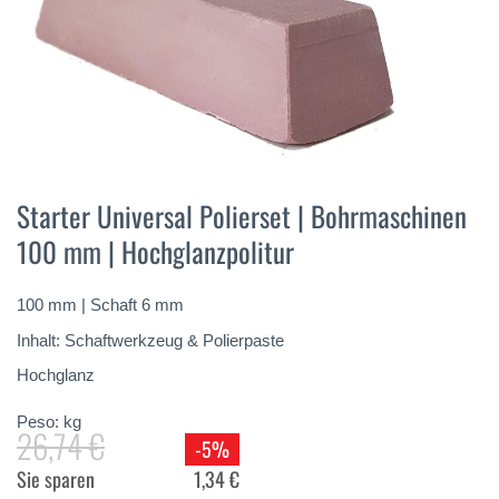
Vai
all'inizio
Starter Universal Polierset | Bohrmaschinen
della
100 mm | Hochglanzpolitur
galleria
di
immagini
100 mm | Schaft 6 mm
Inhalt: Schaftwerkzeug & Polierpaste
Hochglanz
Peso:
kg
26,74 €
-5%
Sie sparen
1,34 €