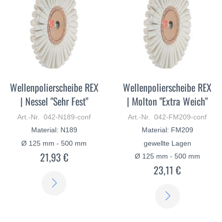
Wellenpolierscheibe REX
Wellenpolierscheibe REX
| Nessel "Sehr Fest"
| Molton "Extra Weich"
Art.-Nr. 042-N189-conf
Art.-Nr. 042-FM209-conf
Material: N189
Material: FM209
Ø 125 mm - 500 mm
gewellte Lagen
21,93 €
Ø 125 mm - 500 mm
23,11 €
ERFAHREN
ERFAHREN
SIE
SIE
MEHR