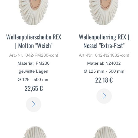
Wellenpolierscheibe REX
Wellenpolierring REX |
| Molton "Weich"
Nessel "Extra-Fest"
Art.-Nr. 042-FM230-conf
Art.-Nr. 042-N24032-conf
Material: FM230
Material: N24032
gewellte Lagen
Ø 125 mm - 500 mm
22,18 €
Ø 125 - 500 mm
22,65 €
ERFAHREN
ERFAHREN
SIE
SIE
MEHR
MEHR