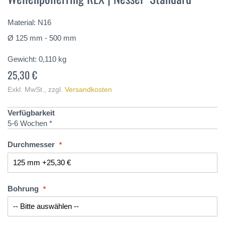
der
Bildergalerie
springen
Material: N16
Ø 125 mm - 500 mm
Gewicht:
0,110
kg
25,30 €
Exkl. MwSt.
,
zzgl.
Versandkosten
Verfügbarkeit
5-6 Wochen *
Durchmesser
Bohrung