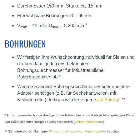
Durchmesser 150 mm, Stärke ca. 15 mm
Frei wählbare Bohrungen 10 - 65 mm
-1
V
= 40 m/s, U
= 5.200 min
max
max
BOHRUNGEN
Wir fertigen Ihre Wunschbohrung individuell für Sie an und
decken damit jeden uns bekannten
Bohrungsdurchmesser für industrieübliche
Poliermaschinen ab *
Wenn Sie andere Bohrungsdurchmesser oder spezielle
Adapter benötigen (z.B. für Sechskantwellen, mit
Keilnuten etc.), fertigen wir diese gerne
auf Anfrage
**
* Auf Kundenwunsch individuell gebohrte Polierscheiben sind als
nicht vorgefertigte Waren
von Umtausch oder Rückgabe ausgeschlossen (
Widerrufsbelehrung
)
** Sicherheitsvorschriften zum
Mindestdurchmesser von Antriebswellen
beachten!