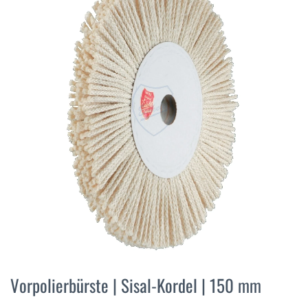
der
Bildergalerie
springen
Zum
Anfang
Vorpolierbürste | Sisal-Kordel | 150 mm
der
Bildergalerie