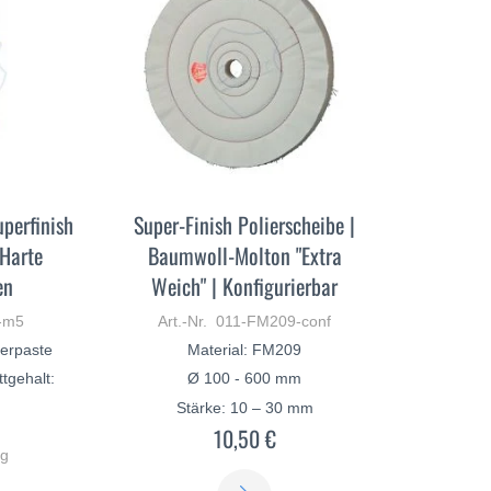
perfinish
Super-Finish Polierscheibe |
 Harte
Baumwoll-Molton "Extra
en
Weich" | Konfigurierbar
0-m5
Art.-Nr. 011-FM209-conf
ierpaste
Material: FM209
tgehalt:
Ø 100 - 600 mm
Stärke: 10 – 30 mm
10,50 €
kg
ERFAHREN