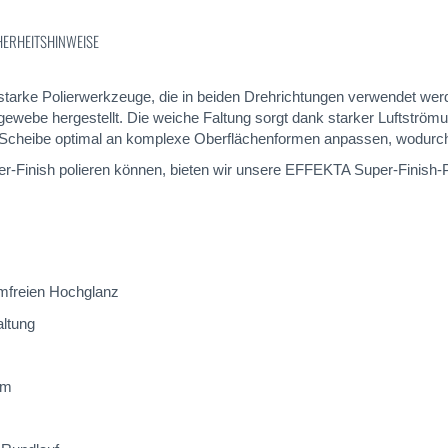
HERHEITSHINWEISE
tarke Polierwerkzeuge, die in beiden Drehrichtungen verwendet wer
ebe hergestellt. Die weiche Faltung sorgt dank starker Luftströmun
e Scheibe optimal an komplexe Oberflächenformen anpassen, wodurch 
er-Finish polieren können, bieten wir unsere EFFEKTA Super-Finish
mfreien Hochglanz
altung
mm