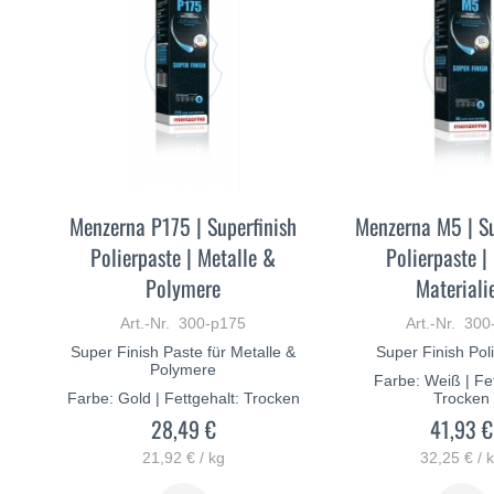
Menzerna P175 | Superfinish
Menzerna M5 | Su
Polierpaste | Metalle &
Polierpaste |
Polymere
Materiali
Art.-Nr. 300-p175
Art.-Nr. 30
Super Finish Paste für Metalle &
Super Finish Pol
Polymere
Farbe: Weiß | Fet
Farbe: Gold | Fettgehalt: Trocken
Trocken
28,49 €
41,93 €
21,92 € / kg
32,25 € / 