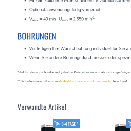
Einzeln kalibrierte Polierscheiben für vibrationsarme
Optional: anwendungsfertig vorgeraut
-1
V
= 40 m/s, U
= 2.550 min
max
max
BOHRUNGEN
Wir fertigen Ihre Wunschbohrung individuell für Sie
Wenn Sie andere Bohrungsdurchmesser oder spezielle A
* Auf Kundenwunsch individuell gebohrte Polierscheiben sind als
nicht vorgefertigt
** Sicherheitsvorschriften zum
Mindestdurchmesser von Antriebswellen
beachten!
Verwandte Artikel
3-4 TAGE *