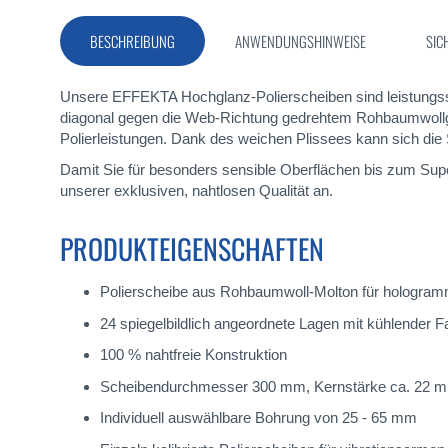
Bildergalerie
springen
BESCHREIBUNG
ANWENDUNGSHINWEISE
SIC
Unsere EFFEKTA Hochglanz-Polierscheiben sind leistungss
diagonal gegen die Web-Richtung gedrehtem Rohbaumwollgew
Polierleistungen. Dank des weichen Plissees kann sich di
Damit Sie für besonders sensible Oberflächen bis zum Sup
unserer exklusiven, nahtlosen Qualität an.
PRODUKTEIGENSCHAFTEN
Polierscheibe aus Rohbaumwoll-Molton für hologram
24 spiegelbildlich angeordnete Lagen mit kühlender F
100 % nahtfreie Konstruktion
Scheibendurchmesser 300 mm, Kernstärke ca. 22 
Individuell auswählbare Bohrung von 25 - 65 mm