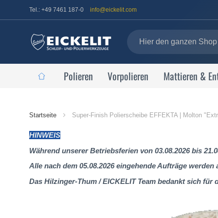
Tel.: +49 7461 187-0
info@eickelit.com
Polieren
Vorpolieren
Mattieren & En
Startseite
Startseite
Super-Finish Polierscheibe EFFEKTA | Molton "Ext
HINWEIS
Während unserer Betriebsferien von 03.08.2026 bis 21.0
Alle nach dem 05.08.2026 eingehende Aufträge werden al
Das Hilzinger-Thum / EICKELIT Team bedankt sich für 
Zum
Ende