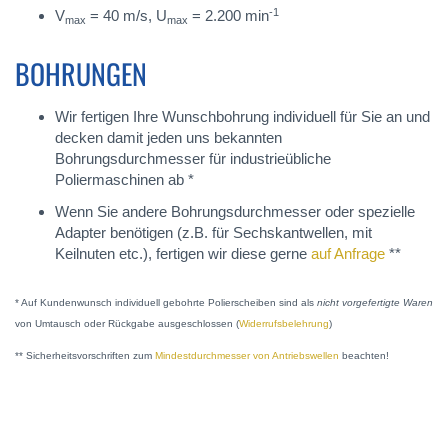
-1
V
= 40 m/s, U
= 2.200 min
max
max
BOHRUNGEN
Wir fertigen Ihre Wunschbohrung individuell für Sie an und
decken damit jeden uns bekannten
Bohrungsdurchmesser für industrieübliche
Poliermaschinen ab *
Wenn Sie andere Bohrungsdurchmesser oder spezielle
Adapter benötigen (z.B. für Sechskantwellen, mit
Keilnuten etc.), fertigen wir diese gerne
auf Anfrage
**
* Auf Kundenwunsch individuell gebohrte Polierscheiben sind als
nicht vorgefertigte Waren
von Umtausch oder Rückgabe ausgeschlossen (
Widerrufsbelehrung
)
** Sicherheitsvorschriften zum
Mindestdurchmesser von Antriebswellen
beachten!