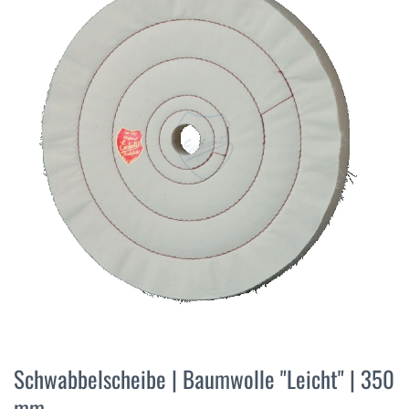
der
Bildergalerie
springen
Zum
Anfang
Schwabbelscheibe | Baumwolle "Leicht" | 350
der
mm
Bildergalerie