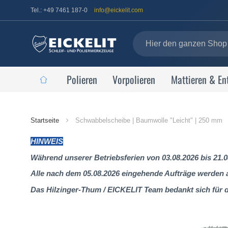
Tel.: +49 7461 187-0
info@eickelit.com
Polieren
Vorpolieren
Mattieren & En
Startseite
Startseite
Schwabbelscheibe | Baumwolle "Leicht" | 250 mm
HINWEIS
Während unserer Betriebsferien von 03.08.2026 bis 21.0
Alle nach dem 05.08.2026 eingehende Aufträge werden al
Das Hilzinger-Thum / EICKELIT Team bedankt sich für 
Zum
Ende