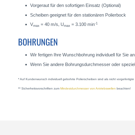
Vorgeraut für den sofortigen Einsatz (Optional)
Scheiben geeignet für den stationären Polierbock
-1
V
= 40 m/s, U
= 3.100 min
max
max
BOHRUNGEN
Wir fertigen Ihre Wunschbohrung individuell für Sie
Wenn Sie andere Bohrungsdurchmesser oder spezielle A
* Auf Kundenwunsch individuell gebohrte Polierscheiben sind als
nicht vorgefertigt
** Sicherheitsvorschriften zum
Mindestdurchmesser von Antriebswellen
beachten!