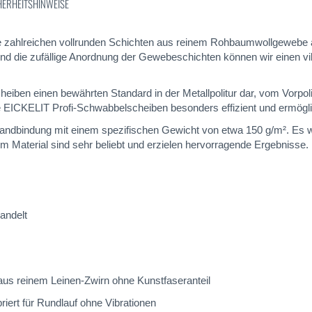
HERHEITSHINWEISE
 zahlreichen vollrunden Schichten aus reinem Rohbaumwollgewebe 
 und die zufällige Anordnung der Gewebeschichten können wir einen v
ben einen bewährten Standard in der Metallpolitur dar, vom Vorpoli
ICKELIT Profi-Schwabbelscheiben besonders effizient und ermöglic
dbindung mit einem spezifischen Gewicht von etwa 150 g/m². Es wird
m Material sind sehr beliebt und erzielen hervorragende Ergebnisse.
andelt
 aus reinem Leinen-Zwirn ohne Kunstfaseranteil
riert für Rundlauf ohne Vibrationen