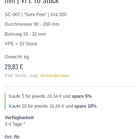
springen
SC-007 | “Sehr Fein" | Grit 320
Durchmesser 80 - 200 mm
Bohrung 10 - 32 mm
VPE = 10 Stück
Gewicht:
kg
29,83 €
Exkl. MwSt.
,
zzgl.
Versandkosten
Kaufe 5 für jeweils
und
spare
5
%
28,34 €
Kaufe 10 für jeweils
und
spare
10
%
26,85 €
Verfügbarkeit
3-4 Tage *
Art.-Nr.