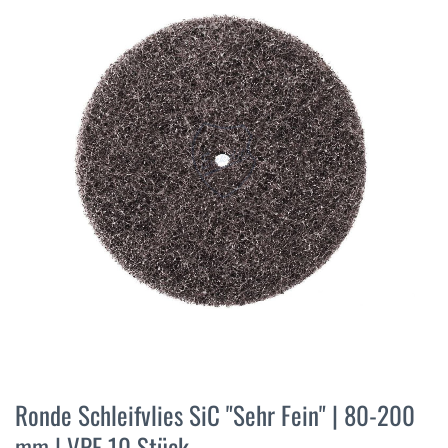
der
Bildergalerie
springen
Zum
Anfang
Ronde Schleifvlies SiC "Sehr Fein" | 80-200
der
mm | VPE 10 Stück
Bildergalerie