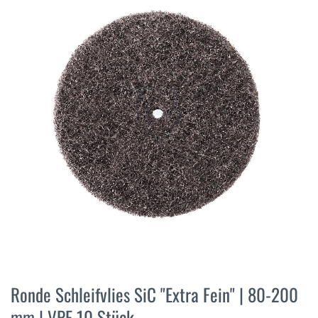
der
Bildergalerie
springen
Zum
Anfang
Ronde Schleifvlies SiC "Extra Fein" | 80-200
der
mm | VPE 10 Stück
Bildergalerie