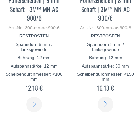
Polierscheiben | 6 mm
Polierscheiben | 8 mm
Schaft | 3M™ MN-AC
Schaft | 3M™ MN-AC
900/6
900/8
Art.-Nr. 300-mn-ac-900-6
Art.-Nr. 300-mn-ac-900-8
RESTPOSTEN
RESTPOSTEN
Spanndorn 6 mm /
Spanndorn 8 mm /
Linksgewinde
Linksgewinde
Bohrung: 12 mm
Bohrung: 12 mm
Aufspannstärke: 12 mm
Aufspannstärke: 30 mm
Scheibendurchmesser: <100
Scheibendurchmesser: <150
mm
mm
12,18 €
16,13 €
ERFAHREN
ERFAHREN
SIE
SIE
MEHR
MEHR