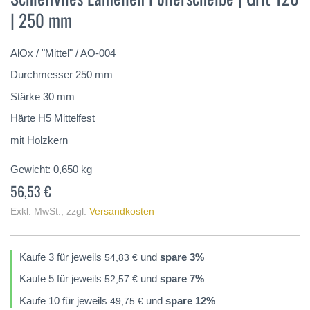
der
| 250 mm
Bildergalerie
springen
AlOx / "Mittel" / AO-004
Durchmesser 250 mm
Stärke 30 mm
Härte H5 Mittelfest
mit Holzkern
Gewicht:
0,650
kg
56,53 €
Exkl. MwSt.
,
zzgl.
Versandkosten
Kaufe 3 für jeweils
und
spare
3
%
54,83 €
Kaufe 5 für jeweils
und
spare
7
%
52,57 €
Kaufe 10 für jeweils
und
spare
12
%
49,75 €