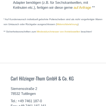
Adapter benötigen (z.B. für Sechskantwellen, mit
Keilnuten etc.), fertigen wir diese gerne
auf Anfrage
**
* Auf Kundenwunsch individuell gebohrte Polierscheiben sind als
nicht vorgefertigte Waren
von Umtausch oder Rückgabe ausgeschlossen (
Widerrufsbelehrung
)
** Sicherheitsvorschriften zum
Mindestdurchmesser von Antriebswellen
beachten!
Carl Hilzinger-Thum GmbH & Co. KG
Siemensstraße 2
78532 Tuttlingen
Tel.: +49 7461 187-0
Fax: +49 7461 187-161