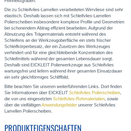
Feinheitsgraden.
Die zu Schleifvlies-Lamellen verarbeiteten Wirrvliese sind sehr
elastisch. Deshalb lassen sich mit Schleifvlies-Lamellen
Polierscheiben insbesondere komplexe Profile und Geometrien
bei schonendem Abtrag effizient bearbeiten. Aufgrund der
Abnutzung des Trägermaterials entsteht während des
Schleifens an der Werkzeugoberfläche ein stets frischer
Schleifkörperbesatz, der ein Zusetzen des Werkzeuges
verhindert und für eine gleichbleibende Konzentration des
Schleifmittels während der gesamten Lebensdauer sorgt.
Deshalb sind EICKLEIT Polierwerkzeuge aus Schleifvlies
wartungsfrei und liefern während ihrer gesamten Einsatzdauer
ein sehr gleichförmiges Schliffbild.
Bitte beachten Sie unseren weiterführenden Links. Dort finden
Sie Informationen über EICKELIT
Schleifvlies Polierscheiben
,
die von uns eingesetzten
Schleifvlies-Rohmaterialien
, sowie
über die vielfältigen
Anwendungsfelder
unserer Schleifvlies
Lamellen Polierscheiben.
PRODUKTEIGENSCHAFTEN