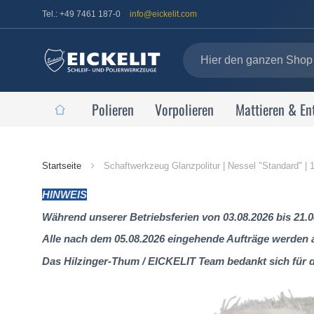
Tel.: +49 7461 187-0
info@eickelit.com
Polieren
Vorpolieren
Mattieren & En
Startseite
Startseite
Schaftwerkzeug Glanzpolitur | Nessel "Standard" |
HINWEIS
Während unserer Betriebsferien von 03.08.2026 bis 21.0
Alle nach dem 05.08.2026 eingehende Aufträge werden al
Das Hilzinger-Thum / EICKELIT Team bedankt sich für 
Zum
Ende