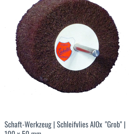
der
Bildergalerie
springen
Zum
Anfang
Schaft-Werkzeug | Schleifvlies AlOx "Grob" |
der
100 x 50 mm
Bildergalerie