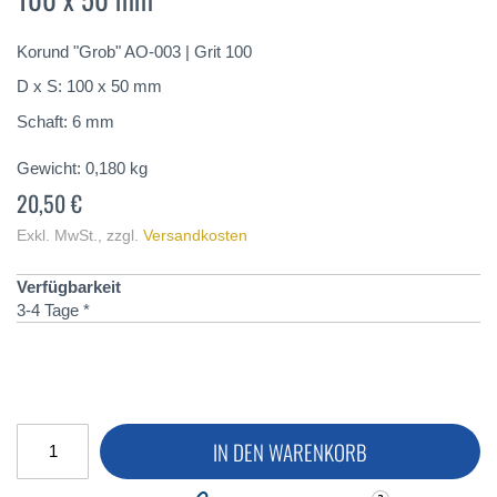
springen
Korund "Grob" AO-003 | Grit 100
D x S: 100 x 50 mm
Schaft: 6 mm
Gewicht:
0,180
kg
20,50 €
Exkl. MwSt.
,
zzgl.
Versandkosten
Verfügbarkeit
3-4 Tage *
IN DEN WARENKORB