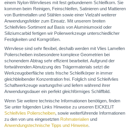
einem Nylon-Wirrvlieses mit fest gebundenem Schleifkorn. Sie
kommen beim Reinigen, Feinschleifen, Satinieren und Mattieren
von Buntmetallen und Stählen sowie einer Vielzahl weiterer
Anwendungsfelder zum Einsatz. Mit unserem breiten
Schleifvlies-Sortiment auf Basis von Aluminiumoxid oder
Siliziumcarbid fertigen wir Polierwerkzeuge unterschiedlicher
Festigkeiten und Korngrößen.
Wirrvliese sind sehr flexibel, deshalb werden mit Vlies Lamellen
Polierscheiben insbesondere komplexe Geometrien bei
schonendem Abtrag sehr effizient bearbeitet. Aufgrund der
fortwährenden Abnutzung des Trägermaterials setzt die
Werkzeugoberfläche stets frische Schleifkörper in immer
gleichbleibender Konzentration frei. Folglich sind Schleifvlies
Schaftwerkzeuge wartungsfrei und liefern während ihrer
Anwendungsdauer ein perfekt gleichförmiges Schliffbild.
Wenn Sie weitere technische Informationen benötigen, finden
Sie unter folgenden Links Hinweise zu unseren EICKELIT
Schleifvlies Polierscheiben
, sowie weiterführende Informationen
zu den von uns eingesetzten
Rohmaterialien
und
Anwendungstechnische Tipps und Hinweise
.