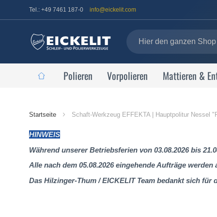
Tel.: +49 7461 187-0
info@eickelit.com
Polieren
Vorpolieren
Mattieren & En
Startseite
Startseite
Schaft-Werkzeug EFFEKTA | Hauptpolitur Nessel "
HINWEIS
Während unserer Betriebsferien von 03.08.2026 bis 21.0
Alle nach dem 05.08.2026 eingehende Aufträge werden al
Das Hilzinger-Thum / EICKELIT Team bedankt sich für 
Zum
Ende