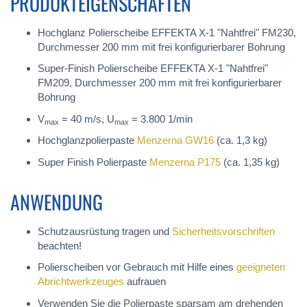
PRODUKTEIGENSCHAFTEN
Hochglanz Polierscheibe EFFEKTA X-1 "Nahtfrei" FM230,
Durchmesser 200 mm mit frei konfigurierbarer Bohrung
Super-Finish Polierscheibe EFFEKTA X-1 "Nahtfrei"
FM209, Durchmesser 200 mm mit frei konfigurierbarer
Bohrung
V
= 40 m/s, U
= 3.800 1/min
max
max
Hochglanzpolierpaste
Menzerna GW16
(ca. 1,3 kg)
Super Finish Polierpaste
Menzerna P175
(ca. 1,35 kg)
ANWENDUNG
Schutzausrüstung tragen und
Sicherheitsvorschriften
beachten!
Polierscheiben vor Gebrauch mit Hilfe eines
geeigneten
Abrichtwerkzeuges
aufrauen
Verwenden Sie die Polierpaste sparsam am drehenden