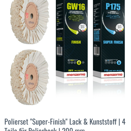
der
Bildergalerie
springen
Zum
Anfang
Polierset "Super-Finish" Lack & Kunststoff | 4
der
Teile für Polierbock | 200 mm
Bildergalerie