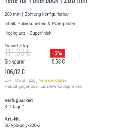
springen
200 mm | Bohrung konfigurierbar
Inhalt: Polierscheiben & Polierpasten
Hochglanz - Superfinish
Gewicht:
kg
111,60 €
-5%
Sie sparen
5,58 €
106,02 €
Exkl. MwSt.
,
zzgl.
Versandkosten
Rabatt gegenüber Einzelverkaufspreisen
Verfügbarkeit
3-4 Tage *
Art.-Nr.
500-pb-poly-200-2