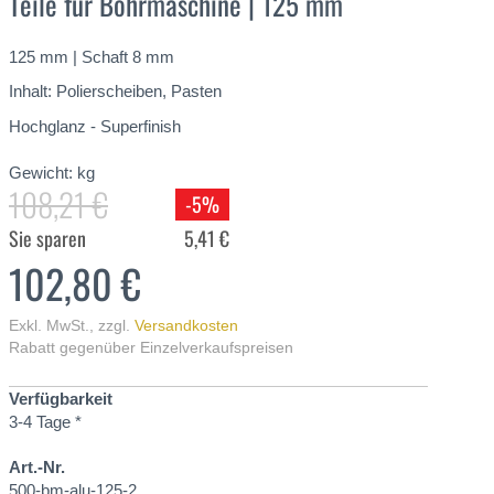
Teile für Bohrmaschine | 125 mm
125 mm | Schaft 8 mm
Inhalt: Polierscheiben, Pasten
Hochglanz - Superfinish
Gewicht:
kg
108,21 €
-5%
Sie sparen
5,41 €
102,80 €
Exkl. MwSt.
,
zzgl.
Versandkosten
Rabatt gegenüber Einzelverkaufspreisen
Verfügbarkeit
3-4 Tage *
Art.-Nr.
500-bm-alu-125-2