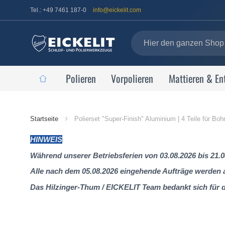
Tel.: +49 7461 187-0
info@eickelit.com
Polieren
Vorpolieren
Mattieren & En
Startseite
Startseite
Polierset "Super-Finish" Aluminium | 4 Teile für B
HINWEIS
Während unserer Betriebsferien von 03.08.2026 bis 21.0
Alle nach dem 05.08.2026 eingehende Aufträge werden al
Das Hilzinger-Thum / EICKELIT Team bedankt sich für 
Zum
Ende