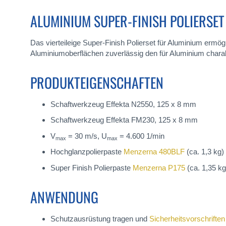
ALUMINIUM SUPER-FINISH POLIERSE
Das vierteileige Super-Finish Polierset für Aluminium ermögl
Aluminiumoberflächen zuverlässig den für Aluminium charak
PRODUKTEIGENSCHAFTEN
Schaftwerkzeug Effekta N2550, 125 x 8 mm
Schaftwerkzeug Effekta FM230, 125 x 8 mm
V
= 30 m/s, U
= 4.600 1/min
max
max
Hochglanzpolierpaste
Menzerna 480BLF
(ca. 1,3 kg)
Super Finish Polierpaste
Menzerna P175
(ca. 1,35 kg
ANWENDUNG
Schutzausrüstung tragen und
Sicherheitsvorschriften