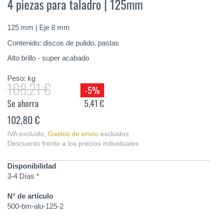
4 piezas para taladro | 125mm
de
la
galería
125 mm | Eje 8 mm
de
imágenes
Contenido: discos de pulido, pastas
Alto brillo - super acabado
Peso:
kg
108,21 €
-5%
Se ahorra
5,41 €
102,80 €
IVA excluido
,
Gastos de envío
excluidos
Descuento frente a los precios individuales
Disponibilidad
3-4 Días *
N° de artículo
500-bm-alu-125-2