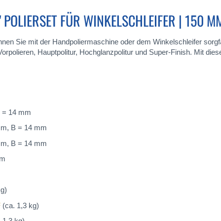
" POLIERSET FÜR WINKELSCHLEIFER | 150 M
können Sie mit der Handpoliermaschine oder dem Winkelschleifer sorgf
Vorpolieren, Hauptpolitur, Hochglanzpolitur und Super-Finish. Mit die
B = 14 mm
 mm, B = 14 mm
 mm, B = 14 mm
mm
kg)
F
(ca. 1,3 kg)
 1,3 kg)