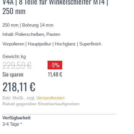
V4A | 8 Teile für Winkelschleifer M14 |
250 mm
250 mm | Bohrung 14 mm
Inhalt: Polierscheiben, Pasten
Vorpolieren | Hauptpolitur | Hochglanz | Superfinish
Gewicht:
kg
229,59 €
-5%
Sie sparen
11,48 €
218,11 €
Exkl. MwSt.
,
zzgl.
Versandkosten
Rabatt gegenüber Einzelverkaufspreisen
Verfügbarkeit
3-4 Tage *