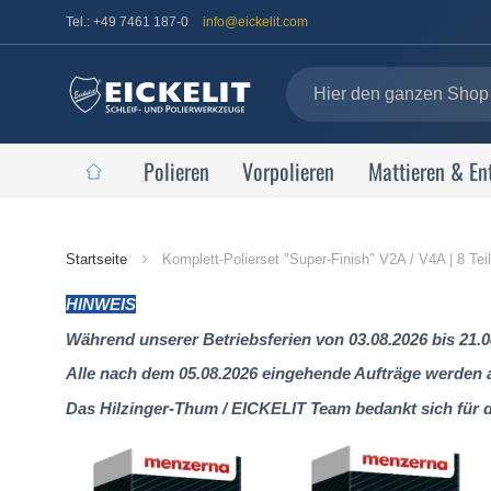
Tel.: +49 7461 187-0
info@eickelit.com
Polieren
Vorpolieren
Mattieren & En
Startseite
Startseite
Komplett-Polierset "Super-Finish" V2A / V4A | 8 Tei
HINWEIS
Während unserer Betriebsferien von 03.08.2026 bis 21.0
Alle nach dem 05.08.2026 eingehende Aufträge werden al
Das Hilzinger-Thum / EICKELIT Team bedankt sich für 
Zum
Ende