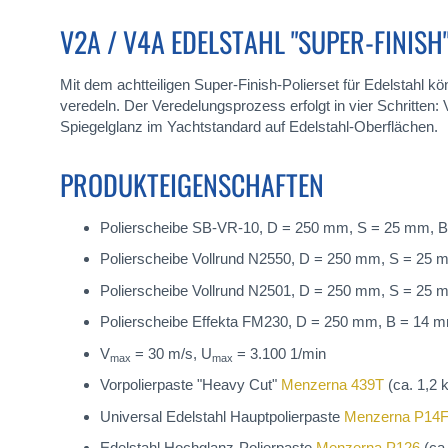
V2A / V4A EDELSTAHL "SUPER-FINISH
Mit dem achtteiligen Super-Finish-Polierset für Edelstahl 
veredeln. Der Veredelungsprozess erfolgt in vier Schritten: 
Spiegelglanz im Yachtstandard auf Edelstahl-Oberflächen.
PRODUKTEIGENSCHAFTEN
Polierscheibe SB-VR-10, D = 250 mm, S = 25 mm, 
Polierscheibe Vollrund N2550, D = 250 mm, S = 25
Polierscheibe Vollrund N2501, D = 250 mm, S = 25
Polierscheibe Effekta FM230, D = 250 mm, B = 14 
V
= 30 m/s, U
= 3.100 1/min
max
max
Vorpolierpaste "Heavy Cut"
Menzerna 439T
(ca. 1,2 
Universal Edelstahl Hauptpolierpaste
Menzerna P14
Edelstahl Hochglanz-Polierpaste
Menzerna P126
(ca.