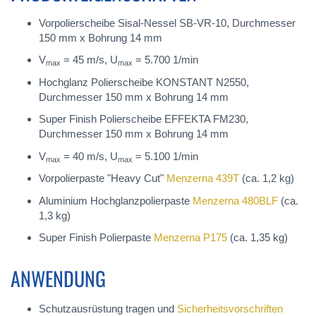
Vorpolierscheibe Sisal-Nessel SB-VR-10, Durchmesser
150 mm x Bohrung 14 mm
V
= 45 m/s, U
= 5.700 1/min
max
max
Hochglanz Polierscheibe KONSTANT N2550,
Durchmesser 150 mm x Bohrung 14 mm
Super Finish Polierscheibe EFFEKTA FM230,
Durchmesser 150 mm x Bohrung 14 mm
V
= 40 m/s, U
= 5.100 1/min
max
max
Vorpolierpaste "Heavy Cut"
Menzerna 439T
(ca. 1,2 kg)
Aluminium Hochglanzpolierpaste
Menzerna 480BLF
(ca.
1,3 kg)
Super Finish Polierpaste
Menzerna P175
(ca. 1,35 kg)
ANWENDUNG
Schutzausrüstung tragen und
Sicherheitsvorschriften