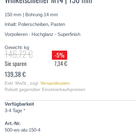
springen
150 mm | Bohrung 14 mm
Inhalt: Polierscheiben, Pasten
Vorpolieren - Hochglanz - Superfinish
Gewicht:
kg
146,72 €
-5%
Sie sparen
7,34 €
139,38 €
Exkl. MwSt.
,
zzgl.
Versandkosten
Rabatt gegenüber Einzelverkaufspreisen
Verfügbarkeit
3-4 Tage *
Art.-Nr.
500-ws-alu-150-4