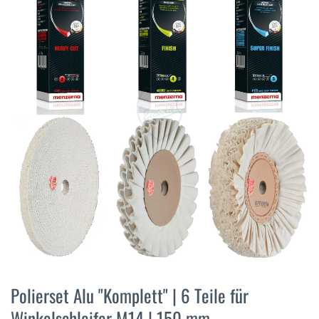
der
Bildergalerie
springen
Zum
Anfang
Polierset Alu "Komplett" | 6 Teile für
der
Winkelschleifer M14 | 150 mm
Bildergalerie