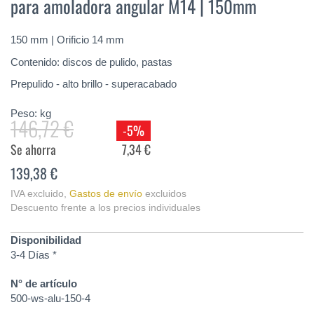
para amoladora angular M14 | 150mm
de
la
galería
150 mm | Orificio 14 mm
de
imágenes
Contenido: discos de pulido, pastas
Prepulido - alto brillo - superacabado
Peso:
kg
146,72 €
-5%
Se ahorra
7,34 €
139,38 €
IVA excluido
,
Gastos de envío
excluidos
Descuento frente a los precios individuales
Disponibilidad
3-4 Días *
N° de artículo
500-ws-alu-150-4