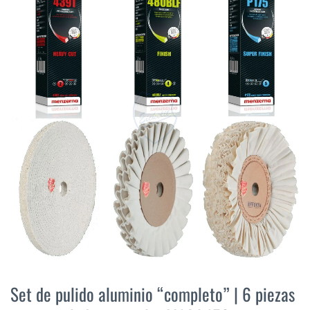
final
de
la
galería
de
imágenes
Saltar
al
Set de pulido aluminio “completo” | 6 piezas
comienzo