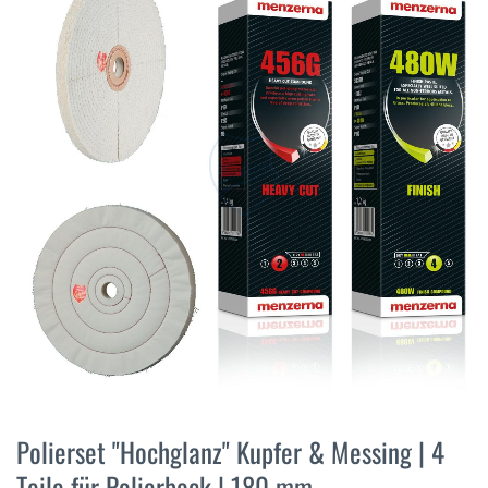
der
Bildergalerie
springen
Zum
Anfang
Polierset "Hochglanz" Kupfer & Messing | 4
der
Teile für Polierbock | 180 mm
Bildergalerie