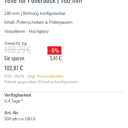
springen
180 mm | Bohrung konfigurierbar
Inhalt: Polierscheiben & Polierpasten
Vorpolieren - Hochglanz
Gewicht:
kg
108,28 €
-5%
Sie sparen
5,41 €
102,87 €
Exkl. MwSt.
,
zzgl.
Versandkosten
Rabatt gegenüber Einzelverkaufspreisen
Verfügbarkeit
3-4 Tage *
Art.-Nr.
500-pb-cu-180-3