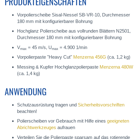
PRODUKTEIGENSCHAFTEN
Vorpolierscheibe Sisal-Nessel SB-VR-10, Durchmesser
180 mm mit konfigurierbarer Bohrung
Hochglanz Polierscheibe aus vollrunden Blättern N2501,
Durchmesser 180 mm mit konfigurierbarer Bohrung
V
= 45 m/s, U
= 4.900 1/min
max
max
Vorpolierpaste "Heavy Cut"
Menzerna 456G
(ca. 1,2 kg)
Messing & Kupfer Hochglanzpolierpaste
Menzerna 480W
(ca. 1,4 kg)
ANWENDUNG
Schutzausrüstung tragen und
Sicherheitsvorschriften
beachten!
Polierscheiben vor Gebrauch mit Hilfe eines
geeigneten
Abrichtwerkzeuges
aufrauen
Verteilen Sie die Polierpaste sparsam auf das rotierende