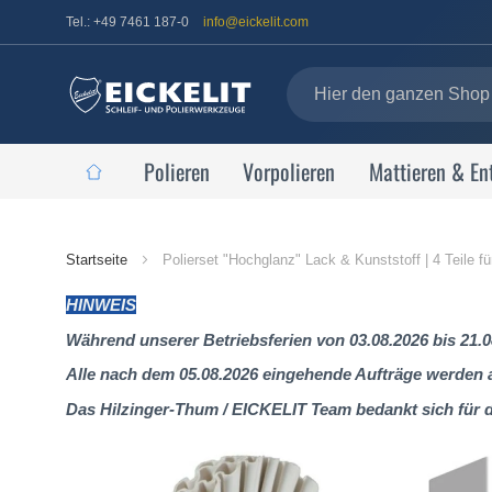
Tel.: +49 7461 187-0
info@eickelit.com
Polieren
Vorpolieren
Mattieren & En
Startseite
Startseite
Polierset "Hochglanz" Lack & Kunststoff | 4 Teile f
HINWEIS
Während unserer Betriebsferien von 03.08.2026 bis 21.0
Alle nach dem 05.08.2026 eingehende Aufträge werden al
Das Hilzinger-Thum / EICKELIT Team bedankt sich für 
Zum
Ende