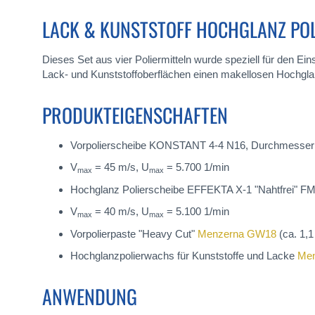
LACK & KUNSTSTOFF HOCHGLANZ POL
Dieses Set aus vier Poliermitteln wurde speziell für den Ein
Lack- und Kunststoffoberflächen einen makellosen Hochgla
PRODUKTEIGENSCHAFTEN
Vorpolierscheibe KONSTANT 4-4 N16, Durchmesser 1
V
= 45 m/s, U
= 5.700 1/min
max
max
Hochglanz Polierscheibe EFFEKTA X-1 "Nahtfrei" F
V
= 40 m/s, U
= 5.100 1/min
max
max
Vorpolierpaste "Heavy Cut"
Menzerna GW18
(ca. 1,1
Hochglanzpolierwachs für Kunststoffe und Lacke
Me
ANWENDUNG