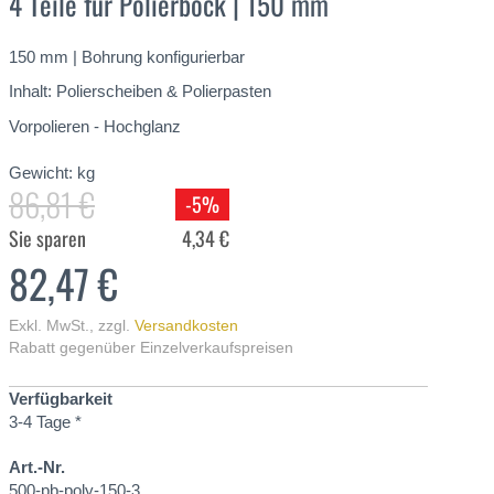
4 Teile für Polierbock | 150 mm
150 mm | Bohrung konfigurierbar
Inhalt: Polierscheiben & Polierpasten
Vorpolieren - Hochglanz
Gewicht:
kg
86,81 €
-5%
Sie sparen
4,34 €
82,47 €
Exkl. MwSt.
,
zzgl.
Versandkosten
Rabatt gegenüber Einzelverkaufspreisen
Verfügbarkeit
3-4 Tage *
Art.-Nr.
500-pb-poly-150-3