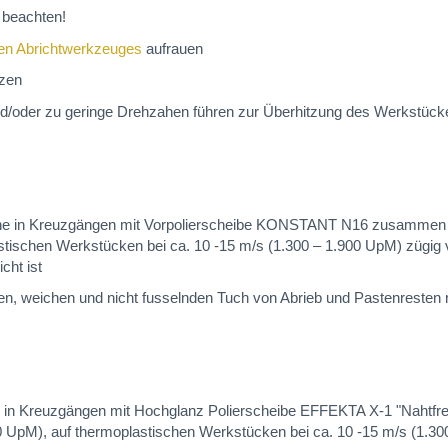
beachten!
en Abrichtwerkzeuges
aufrauen
tzen
d/oder zu geringe Drehzahen führen zur Überhitzung des Werkstückes
läche in Kreuzgängen mit Vorpolierscheibe KONSTANT N16 zusammen
astischen Werkstücken bei ca. 10 -15 m/s (1.300 – 1.900 UpM) zügig 
cht ist
n, weichen und nicht fusselnden Tuch von Abrieb und Pastenresten re
äche in Kreuzgängen mit Hochglanz Polierscheibe EFFEKTA X-1 "Naht
00 UpM), auf thermoplastischen Werkstücken bei ca. 10 -15 m/s (1.3