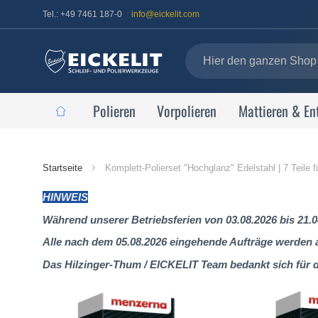
Tel.: +49 7461 187-0
info@eickelit.com
Polieren
Vorpolieren
Mattieren & En
Startseite
Startseite
Komplett-Polierset "Hochglanz" Edelstahl | 7 Teile 
HINWEIS
Während unserer Betriebsferien von 03.08.2026 bis 21.0
Alle nach dem 05.08.2026 eingehende Aufträge werden al
Das Hilzinger-Thum / EICKELIT Team bedankt sich für 
Zum
Ende