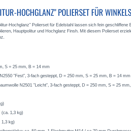
ITUR-HOCHGLANZ" POLIERSET FÜR WINKELS
itur-Hochglanz" Polierset für Edelstahl lassen sich fein geschliffene
olieren, Hauptpolitur und Hochglanz Finsh. Mit diesem Polierset erziel
nz.
mm, S = 25 mm, B = 14 mm
e N2550 "Fest", 3-fach gesteppt, D = 250 mm, S = 25 mm, B = 14 mm
hbaumwolle N2501 "Leicht", 3-fach gesteppt, D = 250 mm, S = 25 mm
kg)
F
(ca. 1,3 kg)
 1,3 kg)
heibenstärke: ca. 50 mm, 1 Flachmutter M14 / ca 70 mm Durchmesse