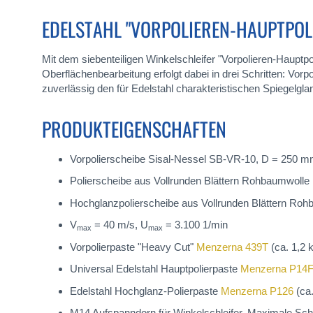
EDELSTAHL "VORPOLIEREN-HAUPTPOL
Mit dem siebenteiligen Winkelschleifer "Vorpolieren-Hauptpol
Oberflächenbearbeitung erfolgt dabei in drei Schritten: Vorp
zuverlässig den für Edelstahl charakteristischen Spiegelgla
PRODUKTEIGENSCHAFTEN
Vorpolierscheibe Sisal-Nessel SB-VR-10, D = 250 
Polierscheibe aus Vollrunden Blättern Rohbaumwoll
Hochglanzpolierscheibe aus Vollrunden Blättern Ro
V
= 40 m/s, U
= 3.100 1/min
max
max
Vorpolierpaste "Heavy Cut"
Menzerna 439T
(ca. 1,2 
Universal Edelstahl Hauptpolierpaste
Menzerna P14
Edelstahl Hochglanz-Polierpaste
Menzerna P126
(ca.
M14 Aufspanndorn für Winkelschleifer, Maximale Sc