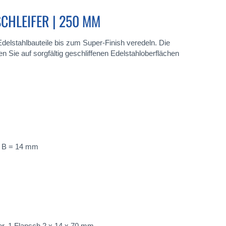
CHLEIFER | 250 MM
 Edelstahlbauteile bis zum Super-Finish veredeln. Die
en Sie auf sorgfältig geschliffenen Edelstahloberflächen
, B = 14 mm
r, 1 Flansch 2 x 14 x 70 mm