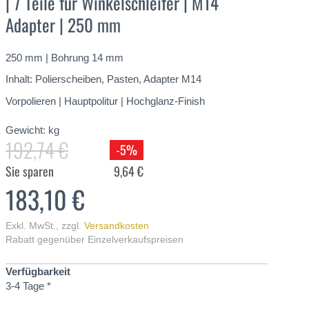
| 7 Teile für Winkelschleifer | M14
Adapter | 250 mm
250 mm | Bohrung 14 mm
Inhalt: Polierscheiben, Pasten, Adapter M14
Vorpolieren | Hauptpolitur | Hochglanz-Finish
Gewicht:
kg
192,74 €
-5%
Sie sparen
9,64 €
183,10 €
Exkl. MwSt.
,
zzgl.
Versandkosten
Rabatt gegenüber Einzelverkaufspreisen
Verfügbarkeit
3-4 Tage *