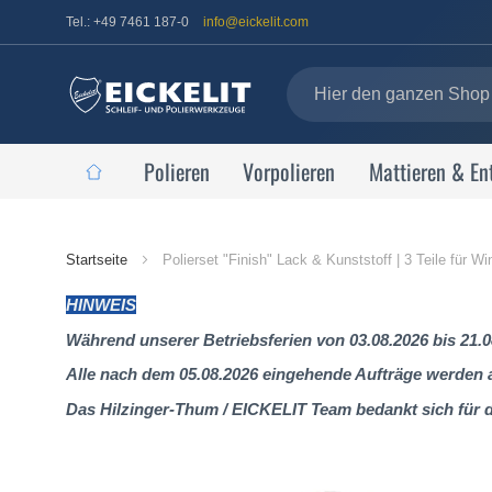
Tel.: +49 7461 187-0
info@eickelit.com
Polieren
Vorpolieren
Mattieren & En
Startseite
Startseite
Polierset "Finish" Lack & Kunststoff | 3 Teile für W
HINWEIS
Während unserer Betriebsferien von 03.08.2026 bis 21.0
Alle nach dem 05.08.2026 eingehende Aufträge werden al
Das Hilzinger-Thum / EICKELIT Team bedankt sich für 
Zum
Ende