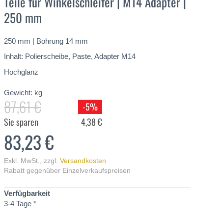
Teile für Winkelschleifer | M14 Adapter |
250 mm
250 mm | Bohrung 14 mm
Inhalt: Polierscheibe, Paste, Adapter M14
Hochglanz
Gewicht:
kg
87,61 €
-5%
Sie sparen
4,38 €
83,23 €
Exkl. MwSt.
,
zzgl.
Versandkosten
Rabatt gegenüber Einzelverkaufspreisen
Verfügbarkeit
3-4 Tage *