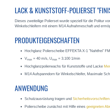
LACK & KUNSTSTOFF-POLIERSET "FINI
Dieses zweiteilige Polierset wurde speziell für die Politur
Winkelschleifern mit einem M14 Aufnahmeschaft und ermöglic
PRODUKTEIGENSCHAFTEN
Hochglanz Polierscheibe EFFEKTA X-1 "Nahtfrei" 
V
= 40 m/s, U
= 3.100 1/min
max
max
Hochglanzpolierwachs für Kunststoffe und Lacke
Me
M14 Aufspanndorn für Winkelschleifer, Maximale Sc
ANWENDUNG
Schutzausrüstung tragen und
Sicherheitsvorschriften
Polierscheibe zunächst mit Hilfe eines
geeigneten Ab