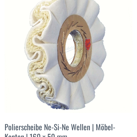
der
Bildergalerie
springen
Zum
Anfang
Polierscheibe Ne-Si-Ne Wellen | Möbel-
der
Kanten | 160 x 50 mm
Bildergalerie