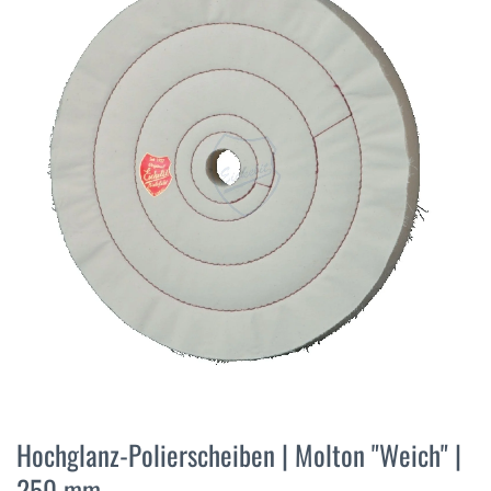
der
Bildergalerie
springen
Zum
Anfang
Hochglanz-Polierscheiben | Molton "Weich" |
der
250 mm
Bildergalerie