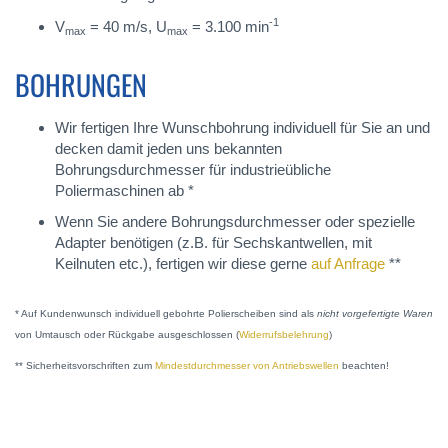
-1
V
= 40 m/s, U
= 3.100 min
max
max
BOHRUNGEN
Wir fertigen Ihre Wunschbohrung individuell für Sie an und
decken damit jeden uns bekannten
Bohrungsdurchmesser für industrieübliche
Poliermaschinen ab *
Wenn Sie andere Bohrungsdurchmesser oder spezielle
Adapter benötigen (z.B. für Sechskantwellen, mit
Keilnuten etc.), fertigen wir diese gerne
auf Anfrage
**
* Auf Kundenwunsch individuell gebohrte Polierscheiben sind als
nicht vorgefertigte Waren
von Umtausch oder Rückgabe ausgeschlossen (
Widerrufsbelehrung
)
** Sicherheitsvorschriften zum
Mindestdurchmesser von Antriebswellen
beachten!