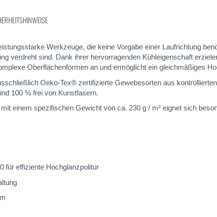
HERHEITSHINWEISE
stungsstarke Werkzeuge, die keine Vorgabe einer Laufrichtung benöt
 verdreht sind. Dank ihrer hervorragenden Kühleigenschaft erzielen
omplexe Oberflächenformen an und ermöglicht ein gleichmäßiges Hoch
schließlich Oeko-Tex® zertifizierte Gewebesorten aus kontrollierten 
nd 100 % frei von Kunstfasern.
einem spezifischen Gewicht von ca. 230 g / m² eignet sich besonder
ür effiziente Hochglanzpolitur
altung
mm