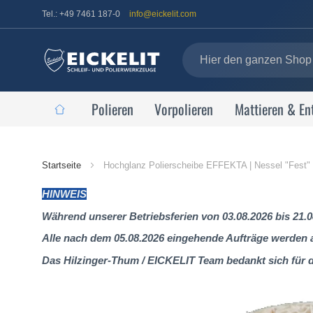
Tel.: +49 7461 187-0
info@eickelit.com
Polieren
Vorpolieren
Mattieren & En
Startseite
Startseite
Hochglanz Polierscheibe EFFEKTA | Nessel "Fest"
HINWEIS
Während unserer Betriebsferien von 03.08.2026 bis 21.0
Alle nach dem 05.08.2026 eingehende Aufträge werden al
Das Hilzinger-Thum / EICKELIT Team bedankt sich für 
Zum
Ende