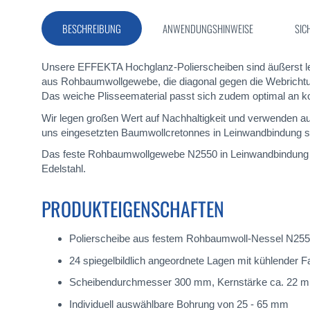
Bildergalerie
springen
BESCHREIBUNG
ANWENDUNGSHINWEISE
SIC
Unsere EFFEKTA Hochglanz-Polierscheiben sind äußerst lei
aus Rohbaumwollgewebe, die diagonal gegen die Webrichtung
Das weiche Plisseematerial passt sich zudem optimal an k
Wir legen großen Wert auf Nachhaltigkeit und verwenden aus
uns eingesetzten Baumwollcretonnes in Leinwandbindung si
Das feste Rohbaumwollgewebe N2550 in Leinwandbindung mit 
Edelstahl.
PRODUKTEIGENSCHAFTEN
Polierscheibe aus festem Rohbaumwoll-Nessel N2550 f
24 spiegelbildlich angeordnete Lagen mit kühlender F
Scheibendurchmesser 300 mm, Kernstärke ca. 22 
Individuell auswählbare Bohrung von 25 - 65 mm