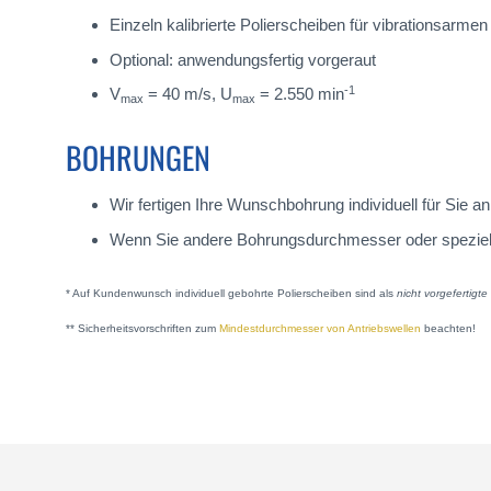
Einzeln kalibrierte Polierscheiben für vibrationsarme
Optional: anwendungsfertig vorgeraut
-1
V
= 40 m/s, U
= 2.550 min
max
max
BOHRUNGEN
Wir fertigen Ihre Wunschbohrung individuell für Sie
Wenn Sie andere Bohrungsdurchmesser oder spezielle A
* Auf Kundenwunsch individuell gebohrte Polierscheiben sind als
nicht vorgefertigt
** Sicherheitsvorschriften zum
Mindestdurchmesser von Antriebswellen
beachten!