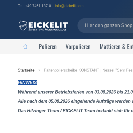
Tel.: +49 7461 187-0
info@eickelit.com
Polieren
Vorpolieren
Mattieren & En
Startseite
Startseite
Faltenpolierscheibe KONSTANT | Nessel "Sehr Fest"
HINWEIS
Während unserer Betriebsferien von 03.08.2026 bis 21.0
Alle nach dem 05.08.2026 eingehende Aufträge werden al
Das Hilzinger-Thum / EICKELIT Team bedankt sich für 