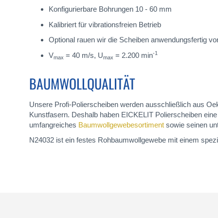
Konfigurierbare Bohrungen 10 - 60 mm
Kalibriert für vibrationsfreien Betrieb
Optional rauen wir die Scheiben anwendungsfertig vo
-1
V
= 40 m/s, U
= 2.200 min
max
max
BAUMWOLLQUALITÄT
Unsere Profi-Polierscheiben werden ausschließlich aus Oe
Kunstfasern. Deshalb haben EICKELIT Polierscheiben eine 
umfangreiches
Baumwollgewebesortiment
sowie seinen unt
N24032 ist ein festes Rohbaumwollgewebe mit einem spezifi