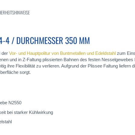
HERHEITSHINWEISE
4-4 / DURCHMESSER 350 MM
i der
Vor- und Hauptpolitur von Buntmetallen und Edeldstahl
zum Einsa
enen und in Z-Faltung plissierten Bahnen des festen Nesselgeweb
 ihre Flexibilität zu verlieren. Aufgrund der Plissee Faltung liefern 
berfläche sorgt.
webe N2550
eit bei starker Kühlwirkung
elstahl