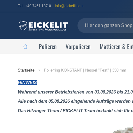
Tel.: +49 7461 187-0
info@eickelit.com
Polieren
Vorpolieren
Mattieren & En
Startseite
Startseite
Polierring KONSTANT | Nessel "Fest" | 350 mm
HINWEIS
Während unserer Betriebsferien von 03.08.2026 bis 21.0
Alle nach dem 05.08.2026 eingehende Aufträge werden al
Das Hilzinger-Thum / EICKELIT Team bedankt sich für 
Zum
Ende