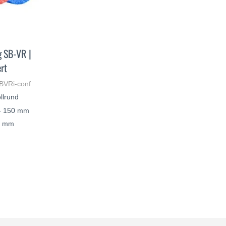
 SB-VR |
rt
SBVRi-conf
llrund
- 150 mm
30 mm
SCOPRI
DI
PIÙ