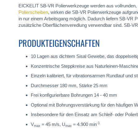
EICKELIT SB-VR Polierwerkzeuge werden aus vollrunden, dopp
Polierscheiben
, wirken die SB-VR Polierwerkzeuge aufgrund
in nur einem Arbeitsgang möglich. Dadurch liefern SB-VR Po
zusätzliche Oberflächenveredlung verwendbar sind. SB-VR Po
PRODUKTEIGENSCHAFTEN
10 Lagen aus dichtem Sisal Gewebe, das doppelseitig
Konzentrische Steppkreise aus Naturleinen-Maschinen
Einzeln kalibriert, für vibrationsarmen Rundlauf und st
Durchmesser 180 mm, Stärke 25 mm
Frei konfigurierbare Bohrungen 14 - 40 mm
Optional mit Bohrungsverstärkung für den häufigen
Insbesondere für den Einsatz am Schleif- oder Polie
-1
V
= 45 m/s, U
= 4.900 min
max
max