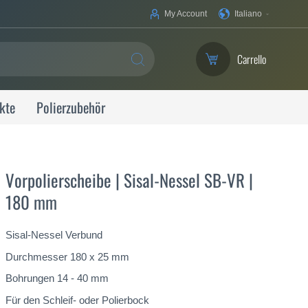
La
My Account
Italiano
tua
lingua
Carrello
SEARCH
kte
Polierzubehör
Vorpolierscheibe | Sisal-Nessel SB-VR |
180 mm
Sisal-Nessel Verbund
Durchmesser 180 x 25 mm
Bohrungen 14 - 40 mm
Für den Schleif- oder Polierbock