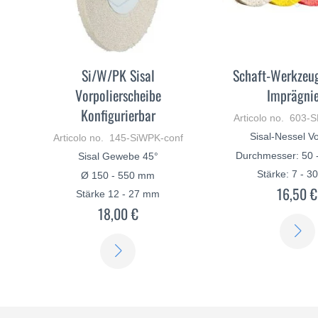
Si/W/PK Sisal
Schaft-Werkzeug
Vorpolierscheibe
Imprägnie
Konfigurierbar
Articolo no. 603-
Sisal-Nessel Vo
Articolo no. 145-SiWPK-conf
Durchmesser: 50 
Sisal Gewebe 45°
Stärke: 7 - 
Ø 150 - 550 mm
16,50 €
Stärke 12 - 27 mm
18,00 €
SCOPRI
DI
PIÙ