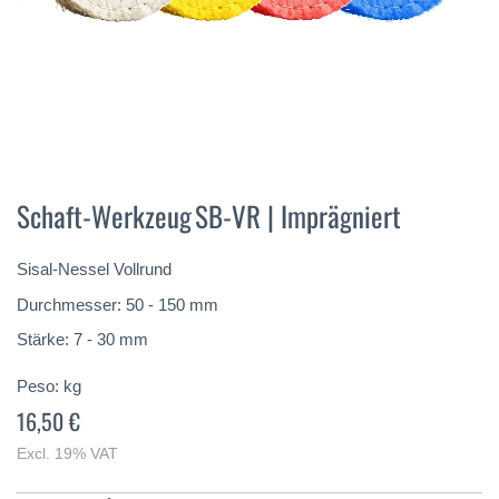
Vai
all'inizio
Schaft-Werkzeug SB-VR | Imprägniert
della
galleria
di
Sisal-Nessel Vollrund
immagini
Durchmesser: 50 - 150 mm
Stärke: 7 - 30 mm
Peso:
kg
16,50 €
Excl. 19% VAT