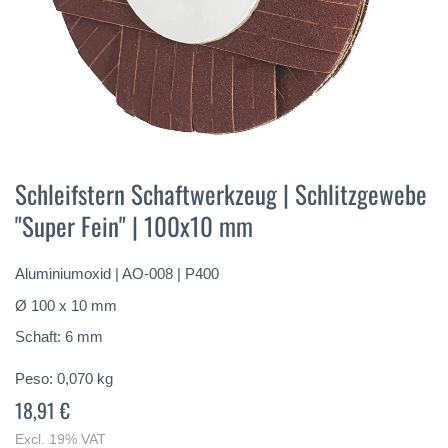
Vai
all'inizio
Schleifstern Schaftwerkzeug | Schlitzgewebe
della
"Super Fein" | 100x10 mm
galleria
di
immagini
Aluminiumoxid | AO-008 | P400
Ø 100 x 10 mm
Schaft: 6 mm
Peso:
0,070
kg
18,91 €
Excl. 19% VAT