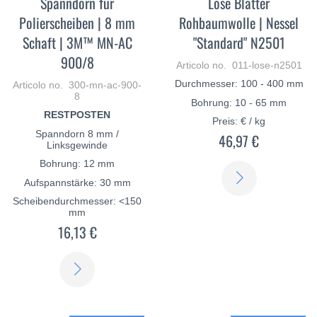
Spanndorn für
Lose Blätter
Polierscheiben | 8 mm
Rohbaumwolle | Nessel
Schaft | 3M™ MN-AC
"Standard" N2501
900/8
Articolo no. 011-lose-n2501
Durchmesser: 100 - 400 mm
Articolo no. 300-mn-ac-900-
8
Bohrung: 10 - 65 mm
RESTPOSTEN
Preis: € / kg
Spanndorn 8 mm /
46,97 €
Linksgewinde
Bohrung: 12 mm
SCOPRI
Aufspannstärke: 30 mm
DI
Scheibendurchmesser: <150
mm
PIÙ
16,13 €
SCOPRI
DI
PIÙ