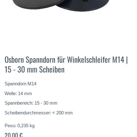
Vai
all'inizio
Osborn Spanndorn für Winkelschleifer M14 |
della
15 - 30 mm Scheiben
galleria
di
immagini
Spanndorn M14
Welle: 14 mm
Spannbereich: 15 - 30 mm
Scheibendurchmesser: < 200 mm
Peso:
0,235
kg
20,00 €