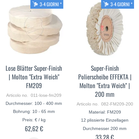
3-4 GIORNI *
3-4 GIORNI *
Lose Blätter Super-Finish
Super-Finish
| Molton "Extra Weich"
Polierscheibe EFFEKTA |
FM209
Molton "Extra Weich" |
200 mm
Articolo no. 011-lose-fm209
Durchmesser: 100 - 400 mm
Articolo no. 082-FM209-200
Bohrung: 10 - 65 mm
Material: FM209
Preis: € / kg
12 plissierte Einzellagen
62,62 €
Durchmesser 200 mm
33,28 €