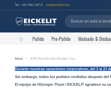
Tel.: +49 7461 187-0
info@eickelit.com
Pulido
Pre-Pulido
Mateado & Desba
Página
Inicio
ESR Rastrillo Rectificador Fino
de
Durante nuestras vacaciones corporativas, del 3 al 21 
inicio
Sin embargo, todos los pedidos recibidos después del 5
El equipo de Hilzinger-Thum / EICKELIT agradece su c
Saltar
al
final
de