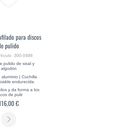
filado para discos
de pulido
rtículo 300-0488
e pulido de sisal y
algodón
aluminio | Cuchilla
biable endurecida.
los y da forma a los
scos de pulir
116,00 €
SABER
MÁS