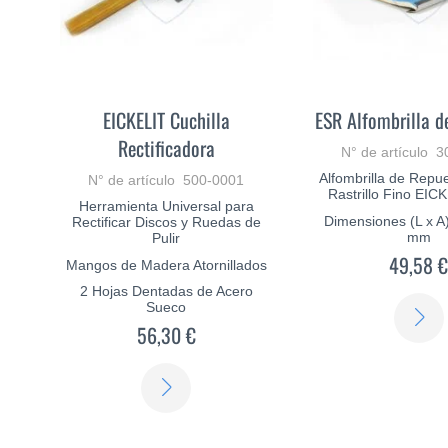
EICKELIT Cuchilla
ESR Alfombrilla d
Rectificadora
N° de artículo 
Alfombrilla de Repue
N° de artículo 500-0001
Rastrillo Fino EI
Herramienta Universal para
Dimensiones (L x A
Rectificar Discos y Ruedas de
mm
Pulir
49,58 
Mangos de Madera Atornillados
2 Hojas Dentadas de Acero
Sueco
56,30 €
SABER
MÁS