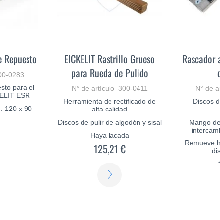
e Repuesto
EICKELIT Rastrillo Grueso
Rascador a
para Rueda de Pulido
300-0283
sto para el
N° de artículo 300-0411
N° de a
CKELIT ESR
Herramienta de rectificado de
Discos d
): 120 x 90
alta calidad
Discos de pulir de algodón y sisal
Mango de 
€
intercam
Haya lacada
Remueve hi
125,21 €
di
SABER
MÁS
SABER
MÁS