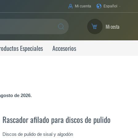
Su
Mi cuenta
Español
idioma
Mi cesta
SEARCH
roductos Especiales
Accesorios
agosto de 2026.
Rascador afilado para discos de pulido
Discos de pulido de sisal y algodón