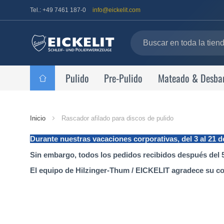
Tel.: +49 7461 187-0
info@eickelit.com
Pulido
Pre-Pulido
Mateado & Desba
Página
Inicio
Rascador afilado para discos de pulido
de
Durante nuestras vacaciones corporativas, del 3 al 21 
inicio
Sin embargo, todos los pedidos recibidos después del 5
El equipo de Hilzinger-Thum / EICKELIT agradece su c
Saltar
al
final
de