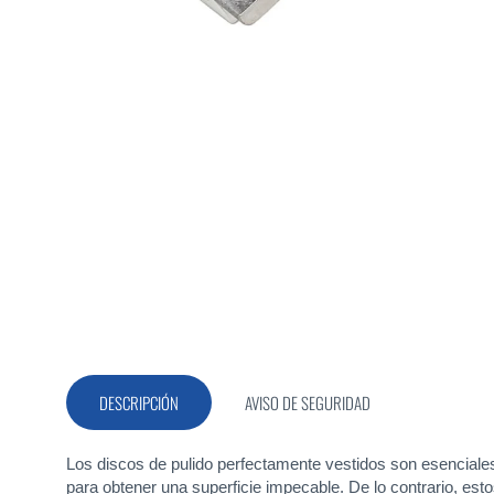
Saltar
al
comienzo
de
la
DESCRIPCIÓN
AVISO DE SEGURIDAD
galería
de
imágenes
Los discos de pulido perfectamente vestidos son esenciales p
para obtener una superficie impecable. De lo contrario, esto