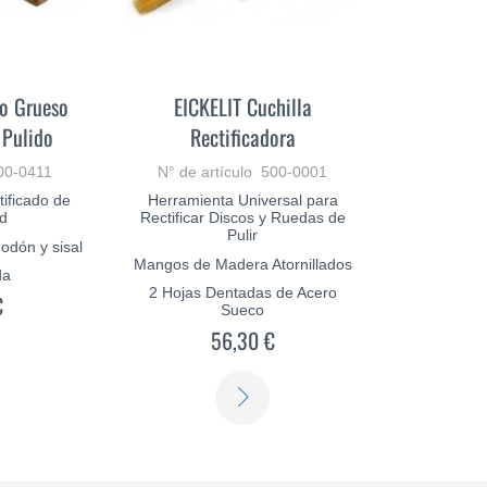
lo Grueso
EICKELIT Cuchilla
 Pulido
Rectificadora
300-0411
N° de artículo 500-0001
tificado de
Herramienta Universal para
ad
Rectificar Discos y Ruedas de
Pulir
godón y sisal
Mangos de Madera Atornillados
da
2 Hojas Dentadas de Acero
€
Sueco
56,30 €
SABER
SABER
MÁS
MÁS