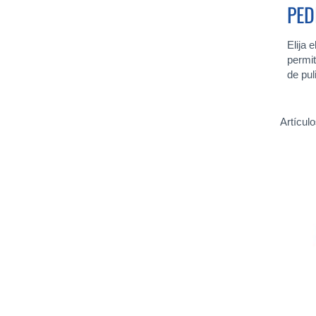
PED
Elija 
permit
de pul
Artícul