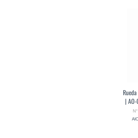
Rueda 
| AO-
N°
AlO