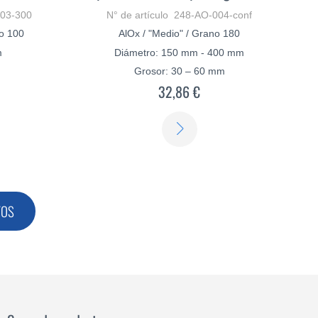
003-300
N° de artículo 248-AO-004-conf
no 100
AlOx / "Medio" / Grano 180
m
Diámetro: 150 mm - 400 mm
Grosor: 30 – 60 mm
32,86 €
ER
SABER
S
MÁS
TOS