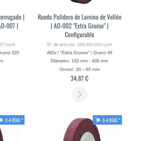
corrugado |
Rueda Pulidora de Lamina de Vellón
AO-007 |
| AO-002 "Extra Grueso" |
Configurable
07-conf
N° de artículo 248-AO-002-conf
 Grano 320
AlOx / "Extra Grueso" / Grano 45
mm
Diámetro: 150 mm - 400 mm
Grosor: 30 – 60 mm
34,87 €
ER
SABER
S
MÁS
3-4 DÍAS *
3-4 DÍAS *