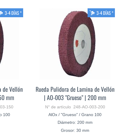
3-4 DÍAS *
3-4 DÍAS *
 de Vellón
Rueda Pulidora de Lamina de Vellón
 150 mm
| AO-003 "Grueso" | 200 mm
003-150
N° de artículo 248-AO-003-200
no 100
AlOx / "Grueso" / Grano 100
Diámetro: 200 mm
Grosor: 30 mm