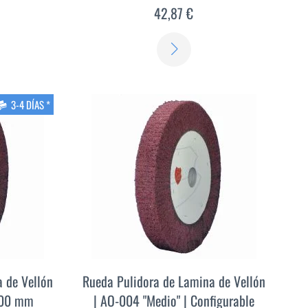
42,87 €
ER
SABER
S
MÁS
3-4 DÍAS *
 de Vellón
Rueda Pulidora de Lamina de Vellón
 300 mm
| AO-004 "Medio" | Configurable