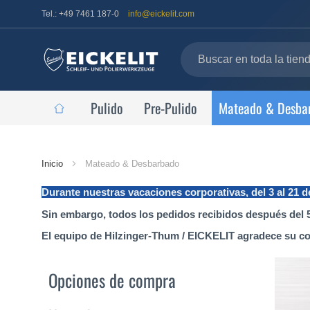
Tel.: +49 7461 187-0
info@eickelit.com
Pulido
Pre-Pulido
Mateado & Desba
Página
Inicio
Mateado & Desbarbado
de
Durante nuestras vacaciones corporativas, del 3 al 21 
inicio
Sin embargo, todos los pedidos recibidos después del 5
El equipo de Hilzinger-Thum / EICKELIT agradece su c
Opciones de compra