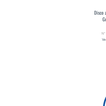
Disco 
G
N°
Ve