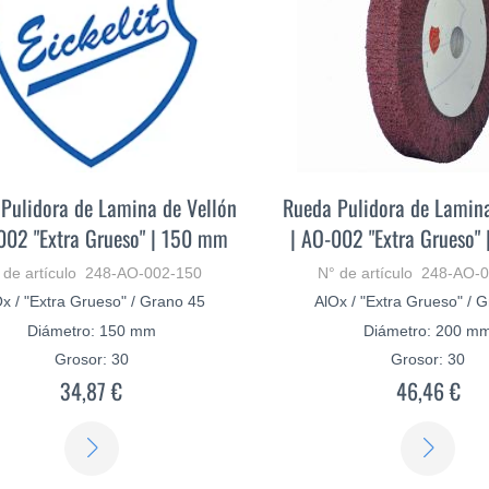
Pulidora de Lamina de Vellón
Rueda Pulidora de Lamina
002 "Extra Grueso" | 150 mm
| AO-002 "Extra Grueso"
 de artículo 248-AO-002-150
N° de artículo 248-AO-
x / "Extra Grueso" / Grano 45
AlOx / "Extra Grueso" / 
Diámetro: 150 mm
Diámetro: 200 m
Grosor: 30
Grosor: 30
34,87 €
46,46 €
SABER
SAB
MÁS
MÁ