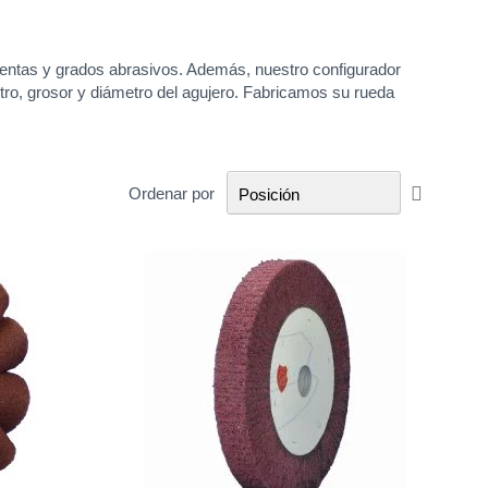
ientas y grados abrasivos. Además, nuestro configurador
ro, grosor y diámetro del agujero. Fabricamos su rueda
Fijar
Ordenar por
Direcció
Descend