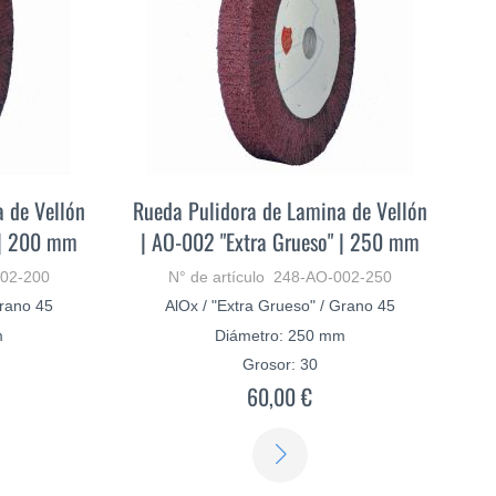
 de Vellón
Rueda Pulidora de Lamina de Vellón
 | 200 mm
| AO-002 "Extra Grueso" | 250 mm
002-200
N° de artículo 248-AO-002-250
Grano 45
AlOx / "Extra Grueso" / Grano 45
m
Diámetro: 250 mm
Grosor: 30
60,00 €
ER
SABER
S
MÁS