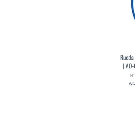
Rueda 
| AO-
N°
AlO