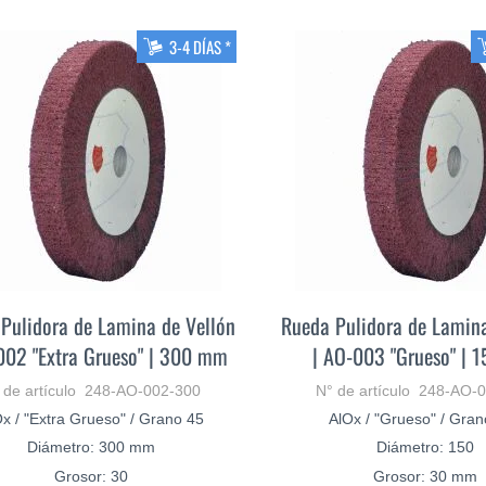
3-4 DÍAS *
Pulidora de Lamina de Vellón
Rueda Pulidora de Lamina
002 "Extra Grueso" | 300 mm
| AO-003 "Grueso" |
 de artículo 248-AO-002-300
N° de artículo 248-AO-
x / "Extra Grueso" / Grano 45
AlOx / "Grueso" / Gra
Diámetro: 300 mm
Diámetro: 150
Grosor: 30
Grosor: 30 mm