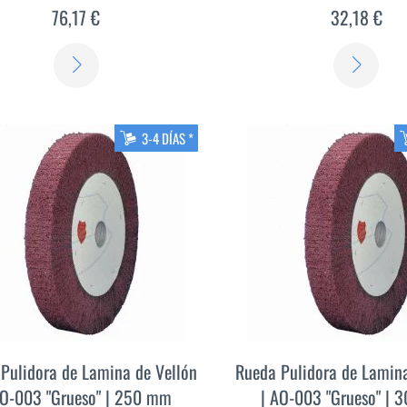
76,17 €
32,18 €
SABER
SAB
MÁS
MÁ
3-4 DÍAS *
Pulidora de Lamina de Vellón
Rueda Pulidora de Lamina
AO-003 "Grueso" | 250 mm
| AO-003 "Grueso" |