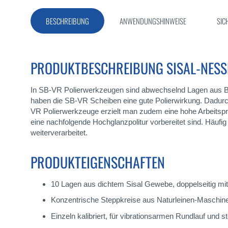
Bildergalerie
springen
BESCHREIBUNG
ANWENDUNGSHINWEISE
SIC
PRODUKTBESCHREIBUNG SISAL-NESSE
In SB-VR Polierwerkzeugen sind abwechselnd Lagen aus Ba
haben die SB-VR Scheiben eine gute Polierwirkung. Dadurc
VR Polierwerkzeuge erzielt man zudem eine hohe Arbeitspro
eine nachfolgende Hochglanzpolitur vorbereitet sind. Häufi
weiterverarbeitet.
PRODUKTEIGENSCHAFTEN
10 Lagen aus dichtem Sisal Gewebe, doppelseitig mi
Konzentrische Steppkreise aus Naturleinen-Maschinen
Einzeln kalibriert, für vibrationsarmen Rundlauf und st