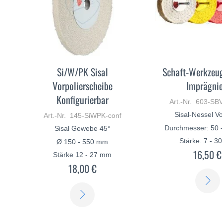
Si/W/PK Sisal
Schaft-Werkzeug
Vorpolierscheibe
Imprägnie
Konfigurierbar
Art.-Nr. 603-SB
Sisal-Nessel Vo
Art.-Nr. 145-SiWPK-conf
Durchmesser: 50 
Sisal Gewebe 45°
Stärke: 7 - 
Ø 150 - 550 mm
16,50 €
Stärke 12 - 27 mm
18,00 €
ERFAHREN
SIE