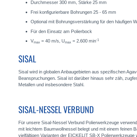
Durchmesser 300 mm, Stärke 25 mm
Frei konfigurierbare Bohrungen 25 - 65 mm
Optional mit Bohrungsverstärkung für den häufigen
Für den Einsatz am Polierbock
-1
V
= 40 m/s, U
= 2.600 min
max
max
SISAL
Sisal wird in globalen Anbaugebieten aus spezifischen Aga
Beanspruchungen. Sisal ist darüber hinaus sehr zäh, zugfest
Metallen und insbesondere Stahl.
SISAL-NESSEL VERBUND
Für unsere Sisal-Nessel Verbund Polierwerkzeuge verwenden
mit leichtem Baumwollnessel belegt und mit einem feinen Ba
vielfältigen Varianten der EICKELIT SB-X Polierwerkzeuge w