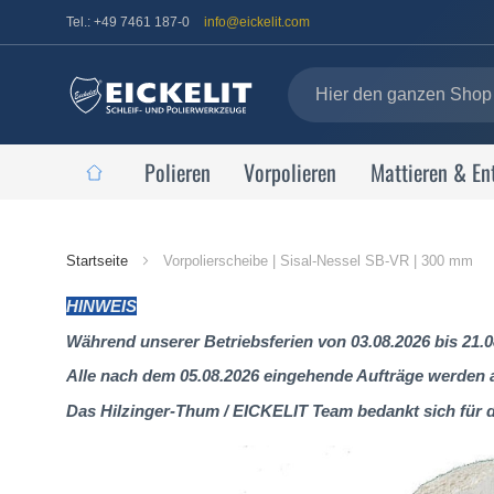
Tel.: +49 7461 187-0
info@eickelit.com
Polieren
Vorpolieren
Mattieren & En
Startseite
Startseite
Vorpolierscheibe | Sisal-Nessel SB-VR | 300 mm
HINWEIS
Während unserer Betriebsferien von 03.08.2026 bis 21.0
Alle nach dem 05.08.2026 eingehende Aufträge werden al
Das Hilzinger-Thum / EICKELIT Team bedankt sich für 
Zum
Ende