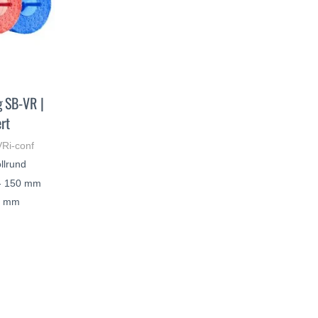
 SB-VR |
rt
VRi-conf
llrund
- 150 mm
30 mm
ERFAHREN
SIE
MEHR