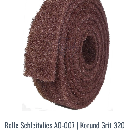
der
Bildergalerie
springen
Zum
Anfang
Rolle Schleifvlies AO-007 | Korund Grit 320
der
Bildergalerie