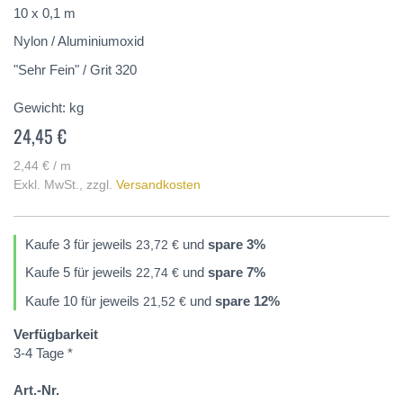
springen
10 x 0,1 m
Nylon / Aluminiumoxid
"Sehr Fein" / Grit 320
Gewicht:
kg
24,45 €
2,44 € / m
Exkl. MwSt.
,
zzgl.
Versandkosten
Kaufe 3 für jeweils
und
spare
3
%
23,72 €
Kaufe 5 für jeweils
und
spare
7
%
22,74 €
Kaufe 10 für jeweils
und
spare
12
%
21,52 €
Verfügbarkeit
3-4 Tage *
Art.-Nr.