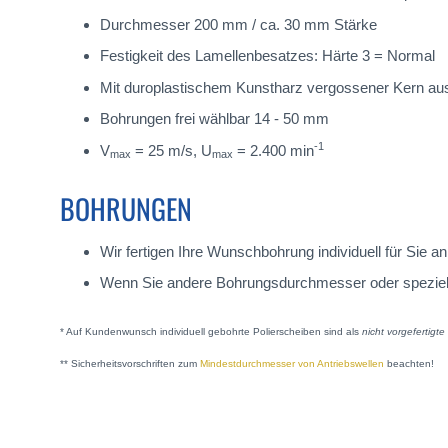
Durchmesser 200 mm / ca. 30 mm Stärke
Festigkeit des Lamellenbesatzes: Härte 3 = Normal
Mit duroplastischem Kunstharz vergossener Kern a
Bohrungen frei wählbar 14 - 50 mm
-1
V
= 25 m/s, U
= 2.400 min
max
max
BOHRUNGEN
Wir fertigen Ihre Wunschbohrung individuell für Sie
Wenn Sie andere Bohrungsdurchmesser oder spezielle A
* Auf Kundenwunsch individuell gebohrte Polierscheiben sind als
nicht vorgefertigt
** Sicherheitsvorschriften zum
Mindestdurchmesser von Antriebswellen
beachten!