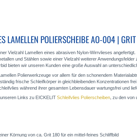
 LAMELLEN POLIERSCHEIBE AO-004 | GRIT
ner Vielzahl Lamellen eines abrasiven Nylon-Wirrvlieses angefertig
metallen und Stählen sowie einer Vielzahl weiterer Anwendungsfelder
bid bieten wir unseren Kunden eine große Auswahl an unterschiedlich
es Lamellen Polierwerkzeuge vor allem für den schonendem Materialab
ändig frische Schleifkörper in gleichbleibenden Konzentrationen frei
fvlies während ihrer gesamten Lebensdauer wartungsfrei und liefern 
u unseren Links zu EICKELIT
Schleifvlies Polierscheiben
, zu den von
iner Körnung von ca. Grit 180 für ein mittel-feines Schliffbild