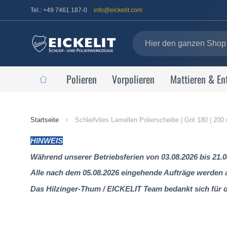
Tel.: +49 7461 187-0
info@eickelit.com
Polieren
Vorpolieren
Mattieren & En
Startseite
Startseite
Schleifvlies Lamellen Polierscheibe | Grit 180 | 20
HINWEIS
Während unserer Betriebsferien von 03.08.2026 bis 21.0
Alle nach dem 05.08.2026 eingehende Aufträge werden al
Das Hilzinger-Thum / EICKELIT Team bedankt sich für 
Zum
Ende