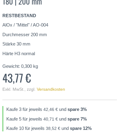
180 | 200 mm
RESTBESTAND
AlOx / "Mittel" / AO-004
Durchmesser 200 mm
Stärke 30 mm
Härte H3 normal
Gewicht:
0,300
kg
43,77 €
Exkl. MwSt.
,
zzgl.
Versandkosten
Kaufe 3 für jeweils
und
spare
3
%
42,46 €
Kaufe 5 für jeweils
und
spare
7
%
40,71 €
Kaufe 10 für jeweils
und
spare
12
%
38,52 €