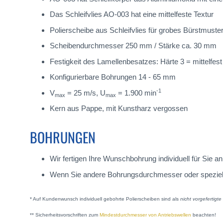
Das Schleifvlies AO-003 hat eine mittelfeste Textur
Polierscheibe aus Schleifvlies für grobes Bürstmuste
Scheibendurchmesser 250 mm / Stärke ca. 30 mm
Festigkeit des Lamellenbesatzes: Härte 3 = mittelfest
Konfigurierbare Bohrungen 14 - 65 mm
-1
V
= 25 m/s, U
= 1.900 min
max
max
Kern aus Pappe, mit Kunstharz vergossen
BOHRUNGEN
Wir fertigen Ihre Wunschbohrung individuell für Sie
Wenn Sie andere Bohrungsdurchmesser oder spezielle A
* Auf Kundenwunsch individuell gebohrte Polierscheiben sind als
nicht vorgefertigt
** Sicherheitsvorschriften zum
Mindestdurchmesser von Antriebswellen
beachten!