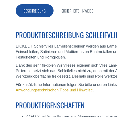
Bildergalerie
springen
BESCHREIBUNG
SICHERHEITSHINWEISE
PRODUKTBESCHREIBUNG SCHLEIFVLIES
EICKELIT Schleifvlies Lamellenscheiben werden aus Lamelle
Feinschleifen, Satinieren und Mattieren von Buntmetallen 
Festigkeiten und Korngrößen.
Dank des sehr flexiblen Wirrvlieses eigenen sich Vlies L
Polierens setzt sich das Schleifvlies nicht zu, denn mit de
Werkzeugoberfläche freigesetzt. Deshalb sind Polierwerkzeu
Für zusätzliche Informationen folgen Sie bitte unseren Li
Anwendungstechnischen Tipps und Hinweise
.
PRODUKTEIGENSCHAFTEN
AO-003 hat Schleifkörper aus Aluminiumoxid mit einer 