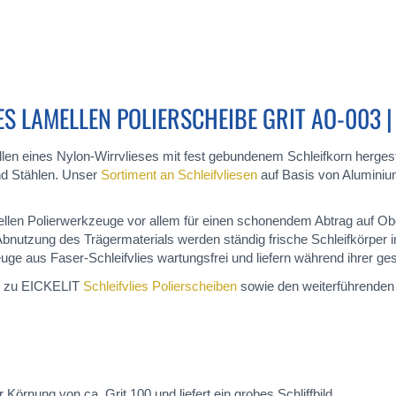
 LAMELLEN POLIERSCHEIBE GRIT AO-003 |
n eines Nylon-Wirrvlieses mit fest gebundenem Schleifkorn hergestel
und Stählen. Unser
Sortiment an Schleifvliesen
auf Basis von Aluminium
amellen Polierwerkzeuge vor allem für einen schonendem Abtrag auf 
r Abnutzung des Trägermaterials werden ständig frische Schleifkörper 
ge aus Faser-Schleifvlies wartungsfrei und liefern während ihrer ges
nks zu EICKELIT
Schleifvlies Polierscheiben
sowie den weiterführenden
Körnung von ca. Grit 100 und liefert ein grobes Schliffbild