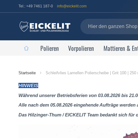
Tel.: +49 7461 187-0
info@eickelit.com
Polieren
Vorpolieren
Mattieren & En
Startseite
Startseite
Schleifvlies Lamellen Polierscheibe | Grit 100 | 25
HINWEIS
Während unserer Betriebsferien von 03.08.2026 bis 21.0
Alle nach dem 05.08.2026 eingehende Aufträge werden al
Das Hilzinger-Thum / EICKELIT Team bedankt sich für 
Zum
Ende