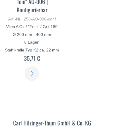
"fein" AO-006 |
Konfigurierbar
Art.-Nr. 258-AO-006-conf
Vlies AlOx / "Fein" / Grit 180
Ø 200 mm - 400 mm
6 Lagen
Stahlkralle Typ K2 ca. 22 mm
35,71 €
ERFAHREN
SIE
MEHR
Carl Hilzinger-Thum GmbH & Co. KG