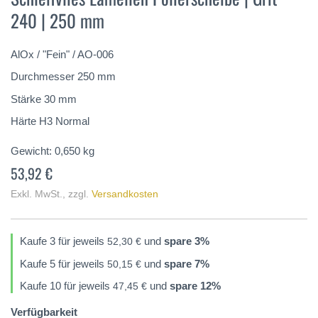
der
240 | 250 mm
Bildergalerie
springen
AlOx / "Fein" / AO-006
Durchmesser 250 mm
Stärke 30 mm
Härte H3 Normal
Gewicht:
0,650
kg
53,92 €
Exkl. MwSt.
,
zzgl.
Versandkosten
Kaufe 3 für jeweils
und
spare
3
%
52,30 €
Kaufe 5 für jeweils
und
spare
7
%
50,15 €
Kaufe 10 für jeweils
und
spare
12
%
47,45 €
Verfügbarkeit