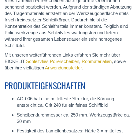
Vlies Lamellen Polierscheiben auch geformte Oberflächen
schonend bearbeitet werden. Aufgrund der ständigen Abnutzung
des Trägermaterials entsteht an der Werkzeugoberfläche stets
frisch freigesetzter Schleifkörper. Dadurch bleibt die
Konzentration des Schleifmittels immer konstant. Folglich sind
Polierwerkzeuge aus Schleifvlies wartungsfrei und liefern
während ihrer gesamten Lebensdauer ein sehr homogenes
Schliffbild.
Mit unseren weiterführenden Links erfahren Sie mehr über
EICKELIT
Schleifvlies Polierscheiben
,
Rohmaterialien
, sowie
über ihre vielfältigen
Anwendungsfelder
.
PRODUKTEIGENSCHAFTEN
AO-006 hat eine mittelfeste Struktur, die Körnung
entspricht ca. Grit 240 für ein feines Schliffbild
Scheibendurchmesser ca. 250 mm, Werkzeugstärke ca.
30 mm
Festigkeit des Lamellenbesatzes: Härte 3 = mittelfest