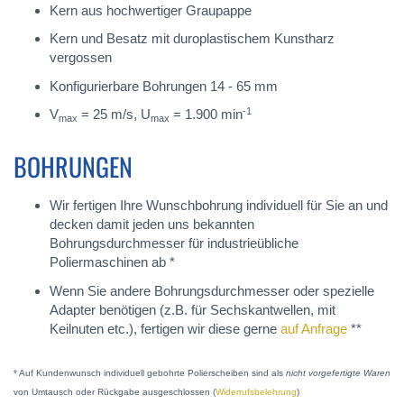
Kern aus hochwertiger Graupappe
Kern und Besatz mit duroplastischem Kunstharz
vergossen
Konfigurierbare Bohrungen 14 - 65 mm
-1
V
= 25 m/s, U
= 1.900 min
max
max
BOHRUNGEN
Wir fertigen Ihre Wunschbohrung individuell für Sie an und
decken damit jeden uns bekannten
Bohrungsdurchmesser für industrieübliche
Poliermaschinen ab *
Wenn Sie andere Bohrungsdurchmesser oder spezielle
Adapter benötigen (z.B. für Sechskantwellen, mit
Keilnuten etc.), fertigen wir diese gerne
auf Anfrage
**
* Auf Kundenwunsch individuell gebohrte Polierscheiben sind als
nicht vorgefertigte Waren
von Umtausch oder Rückgabe ausgeschlossen (
Widerrufsbelehrung
)