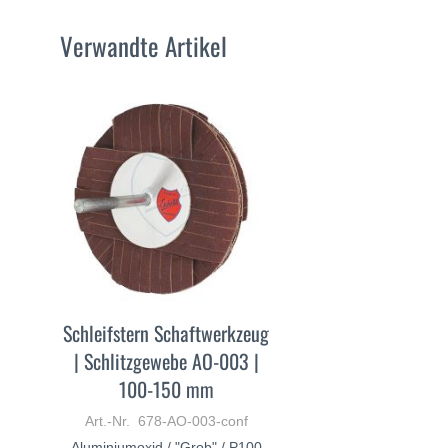
Verwandte Artikel
Schleifstern Schaftwerkzeug
| Schlitzgewebe AO-003 |
100-150 mm
Art.-Nr. 678-AO-003-conf
Aluminiumoxid / "Grob" / P100