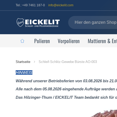
Tel.: +49 7461 187-0
info@eickelit.com
Polieren
Vorpolieren
Mattieren & En
Startseite
Startseite
Schleif-Schlitz-Gewebe Bürste AO-003
HINWEIS
Während unserer Betriebsferien von 03.08.2026 bis 21.0
Alle nach dem 05.08.2026 eingehende Aufträge werden al
Das Hilzinger-Thum / EICKELIT Team bedankt sich für 
Zum
Ende