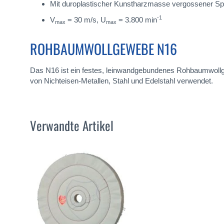
Mit duroplastischer Kunstharzmasse vergossener 
-1
V
= 30 m/s, U
= 3.800 min
max
max
ROHBAUMWOLLGEWEBE N16
Das N16 ist ein festes, leinwandgebundenes Rohbaumwollge
von Nichteisen-Metallen, Stahl und Edelstahl verwendet.
Verwandte Artikel