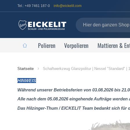
Tel.: +49 7461 187-0
info@eickelit.com
Polieren
Vorpolieren
Mattieren & En
Startseite
Startseite
Schaftwerkzeug Glanzpolitur | Nessel "Standard" |
HINWEIS
Während unserer Betriebsferien von 03.08.2026 bis 21.0
Alle nach dem 05.08.2026 eingehende Aufträge werden al
Das Hilzinger-Thum / EICKELIT Team bedankt sich für 
Zum
Ende