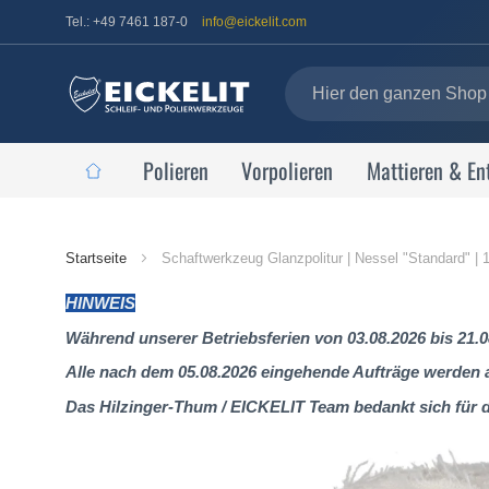
Tel.: +49 7461 187-0
info@eickelit.com
Polieren
Vorpolieren
Mattieren & En
Startseite
Startseite
Schaftwerkzeug Glanzpolitur | Nessel "Standard" |
HINWEIS
Während unserer Betriebsferien von 03.08.2026 bis 21.0
Alle nach dem 05.08.2026 eingehende Aufträge werden al
Das Hilzinger-Thum / EICKELIT Team bedankt sich für 
Zum
Ende