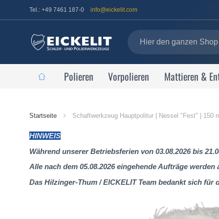
Tel.: +49 7461 187-0
info@eickelit.com
Polieren
Vorpolieren
Mattieren & En
Startseite
Startseite
Schaftwerkzeug Hauptpolitur | Nessel "Fest" | 150
HINWEIS
Während unserer Betriebsferien von 03.08.2026 bis 21.0
Alle nach dem 05.08.2026 eingehende Aufträge werden al
Das Hilzinger-Thum / EICKELIT Team bedankt sich für 
Zum
Ende