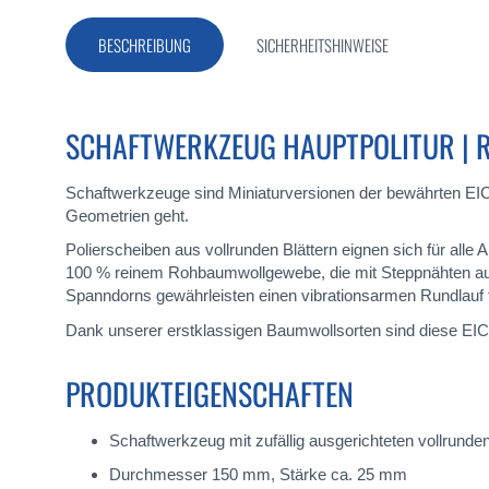
Bildergalerie
springen
BESCHREIBUNG
SICHERHEITSHINWEISE
SCHAFTWERKZEUG HAUPTPOLITUR | 
Schaftwerkzeuge sind Miniaturversionen der bewährten EIC
Geometrien geht.
Polierscheiben aus vollrunden Blättern eignen sich für alle 
100 % reinem Rohbaumwollgewebe, die mit Steppnähten aus 
Spanndorns gewährleisten einen vibrationsarmen Rundlauf für
Dank unserer erstklassigen Baumwollsorten sind diese EICK
PRODUKTEIGENSCHAFTEN
Schaftwerkzeug mit zufällig ausgerichteten vollrun
Durchmesser 150 mm, Stärke ca. 25 mm