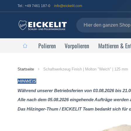
Tel.: +49 7461 187-0
info@eickelit.com
Polieren
Vorpolieren
Mattieren & En
Startseite
Startseite
Schaftwerkzeug Finish | Molton "Weich" | 125 mm
HINWEIS
Während unserer Betriebsferien von 03.08.2026 bis 21.0
Alle nach dem 05.08.2026 eingehende Aufträge werden al
Das Hilzinger-Thum / EICKELIT Team bedankt sich für 
Zum
Ende