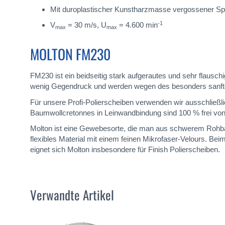
Mit duroplastischer Kunstharzmasse vergossener 
-1
V
= 30 m/s, U
= 4.600 min
max
max
MOLTON FM230
FM230 ist ein beidseitig stark aufgerautes und sehr flaus
wenig Gegendruck und werden wegen des besonders sanften 
Für unsere Profi-Polierscheiben verwenden wir ausschließ
Baumwollcretonnes in Leinwandbindung sind 100 % frei von
Molton ist eine Gewebesorte, die man aus schwerem Rohbau
flexibles Material mit einem feinen Mikrofaser-Velours. B
eignet sich Molton insbesondere für Finish Polierscheiben.
Verwandte Artikel