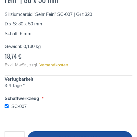
springen
Siliziumcarbid "Sehr Fein" SC-007 | Grit 320
D x S: 80 x 50 mm
Schaft: 6 mm
Gewicht:
0,130
kg
18,74 €
Exkl. MwSt.
,
zzgl.
Versandkosten
Verfügbarkeit
3-4 Tage *
Schaftwerkzeug
SC-007