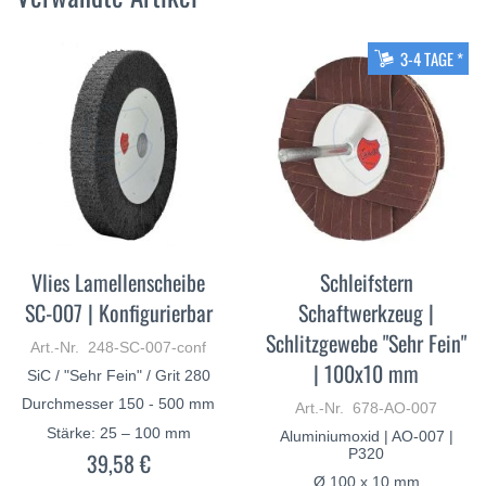
3-4 TAGE *
Vlies Lamellenscheibe
Schleifstern
SC-007 | Konfigurierbar
Schaftwerkzeug |
Schlitzgewebe "Sehr Fein"
Art.-Nr. 248-SC-007-conf
| 100x10 mm
SiC / "Sehr Fein" / Grit 280
Durchmesser 150 - 500 mm
Art.-Nr. 678-AO-007
Stärke: 25 – 100 mm
Aluminiumoxid | AO-007 |
P320
39,58 €
Ø 100 x 10 mm