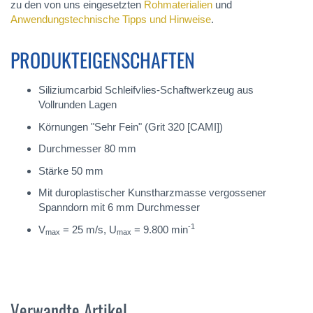
zu den von uns eingesetzten
Rohmaterialien
und
Anwendungstechnische Tipps und Hinweise
.
PRODUKTEIGENSCHAFTEN
Siliziumcarbid Schleifvlies-Schaftwerkzeug aus
Vollrunden Lagen
Körnungen "Sehr Fein" (Grit 320 [CAMI])
Durchmesser 80 mm
Stärke 50 mm
Mit duroplastischer Kunstharzmasse vergossener
Spanndorn mit 6 mm Durchmesser
-1
V
= 25 m/s, U
= 9.800 min
max
max
Verwandte Artikel