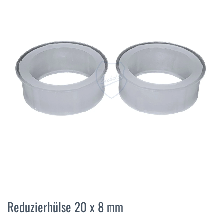
der
Bildergalerie
springen
Zum
Anfang
Reduzierhülse 20 x 8 mm
der
Bildergalerie