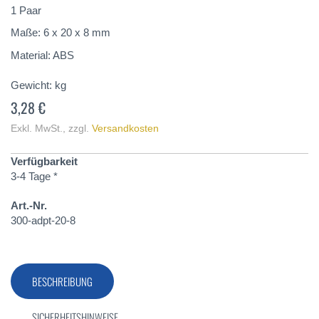
springen
1 Paar
Maße: 6 x 20 x 8 mm
Material: ABS
Gewicht:
kg
3,28 €
Exkl. MwSt.
,
zzgl.
Versandkosten
Verfügbarkeit
3-4 Tage *
Art.-Nr.
300-adpt-20-8
BESCHREIBUNG
SICHERHEITSHINWEISE