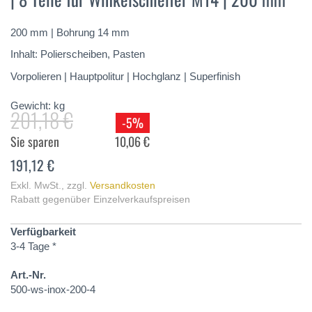
springen
200 mm | Bohrung 14 mm
Inhalt: Polierscheiben, Pasten
Vorpolieren | Hauptpolitur | Hochglanz | Superfinish
Gewicht:
kg
201,18 €
-5%
Sie sparen
10,06 €
191,12 €
Exkl. MwSt.
,
zzgl.
Versandkosten
Rabatt gegenüber Einzelverkaufspreisen
Verfügbarkeit
3-4 Tage *
Art.-Nr.
500-ws-inox-200-4