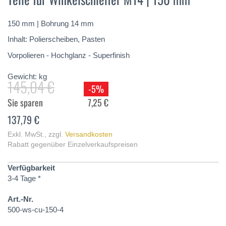
springen
150 mm | Bohrung 14 mm
Inhalt: Polierscheiben, Pasten
Vorpolieren - Hochglanz - Superfinish
Gewicht:
kg
145,04 €
-5%
Sie sparen
7,25 €
137,79 €
Exkl. MwSt.
,
zzgl.
Versandkosten
Rabatt gegenüber Einzelverkaufspreisen
Verfügbarkeit
3-4 Tage *
Art.-Nr.
500-ws-cu-150-4