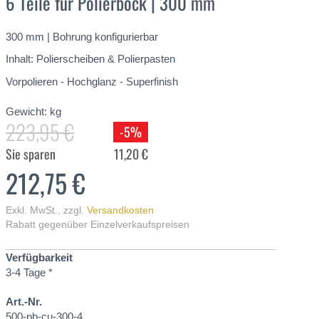
6 Teile für Polierbock | 300 mm
300 mm | Bohrung konfigurierbar
Inhalt: Polierscheiben & Polierpasten
Vorpolieren - Hochglanz - Superfinish
Gewicht:
kg
223,95 €
-5%
Sie sparen
11,20 €
212,75 €
Exkl. MwSt.
,
zzgl.
Versandkosten
Rabatt gegenüber Einzelverkaufspreisen
Verfügbarkeit
3-4 Tage *
Art.-Nr.
500-pb-cu-300-4