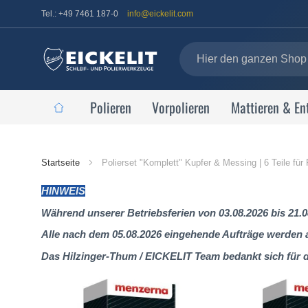
Tel.: +49 7461 187-0
info@eickelit.com
Polieren
Vorpolieren
Mattieren & En
Startseite
Startseite
Polierset "Komplett" Kupfer & Messing | 6 Teile für
HINWEIS
Während unserer Betriebsferien von 03.08.2026 bis 21.0
Alle nach dem 05.08.2026 eingehende Aufträge werden al
Das Hilzinger-Thum / EICKELIT Team bedankt sich für 
Zum
Ende