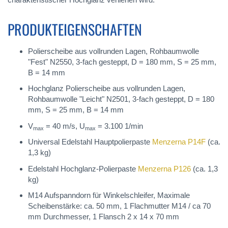
PRODUKTEIGENSCHAFTEN
Polierscheibe aus vollrunden Lagen, Rohbaumwolle
"Fest" N2550, 3-fach gesteppt, D = 180 mm, S = 25 mm,
B = 14 mm
Hochglanz Polierscheibe aus vollrunden Lagen,
Rohbaumwolle "Leicht" N2501, 3-fach gesteppt, D = 180
mm, S = 25 mm, B = 14 mm
V
= 40 m/s, U
= 3.100 1/min
max
max
Universal Edelstahl Hauptpolierpaste
Menzerna P14F
(ca.
1,3 kg)
Edelstahl Hochglanz-Polierpaste
Menzerna P126
(ca. 1,3
kg)
M14 Aufspanndorn für Winkelschleifer, Maximale
Scheibenstärke: ca. 50 mm, 1 Flachmutter M14 / ca 70
mm Durchmesser, 1 Flansch 2 x 14 x 70 mm