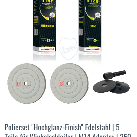
der
Bildergalerie
springen
Zum
Anfang
Polierset "Hochglanz-Finish" Edelstahl | 5
der
Teile für Winkelschleifer | M14 Adapter | 250
Bildergalerie