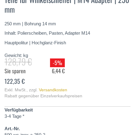
springen
mm
250 mm | Bohrung 14 mm
Inhalt: Polierscheiben, Pasten, Adapter M14
Hauptpolitur | Hochglanz-Finish
Gewicht:
kg
128,79 €
-5%
Sie sparen
6,44 €
122,35 €
Exkl. MwSt.
,
zzgl.
Versandkosten
Rabatt gegenüber Einzelverkaufspreisen
Verfügbarkeit
3-4 Tage *
Art.-Nr.
500-ws-inox-a-250-2